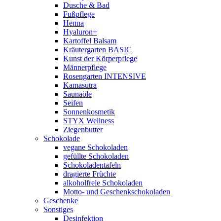
Dusche & Bad
Fußpflege
Henna
Hyaluron+
Kartoffel Balsam
Kräutergarten BASIC
Kunst der Körperpflege
Männerpflege
Rosengarten INTENSIVE
Kamasutra
Saunaöle
Seifen
Sonnenkosmetik
STYX Wellness
Ziegenbutter
Schokolade
vegane Schokoladen
gefüllte Schokoladen
Schokoladentafeln
dragierte Früchte
alkoholfreie Schokoladen
Motto- und Geschenkschokoladen
Geschenke
Sonstiges
Desinfektion