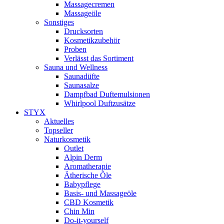
Massagecremen
Massageöle
Sonstiges
Drucksorten
Kosmetikzubehör
Proben
Verlässt das Sortiment
Sauna und Wellness
Saunadüfte
Saunasalze
Dampfbad Duftemulsionen
Whirlpool Duftzusätze
STYX
Aktuelles
Topseller
Naturkosmetik
Outlet
Alpin Derm
Aromatherapie
Ätherische Öle
Babypflege
Basis- und Massageöle
CBD Kosmetik
Chin Min
Do-it-yourself