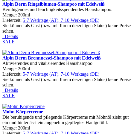
Alpin Derm Ringelblumen-Shampoo mit Edelweiß
Beruhigendes und feuchtigkeitsspendendes Haarshampoo.
Menge: 200ml
Lieferzeit:
5-7 Werktage (AT), 7-10 Werktage (DE)
Sie können als Gast (bzw. mit Ihrem derzeitigen Status) keine Preise
sehen.
Details
SALE
Alpin Derm Brennnessel-Shampoo mit Edelweiß
Aktivierendes und vitalisierendes Haarshampoo.
Menge: 200ml
Lieferzeit:
5-7 Werktage (AT), 7-10 Werktage (DE)
Sie können als Gast (bzw. mit Ihrem derzeitigen Status) keine Preise
sehen.
Details
SALE
Mohn Körpercreme
Die beruhigende und pflegende Körpercreme mit Mohnöl zieht gut
ein und hinterlässt ein angenehm gepflegtes Hautgefühl.
Menge: 200ml
Lieferzeit:
5-7 Werktage (AT), 7-10 Werktage (DE)