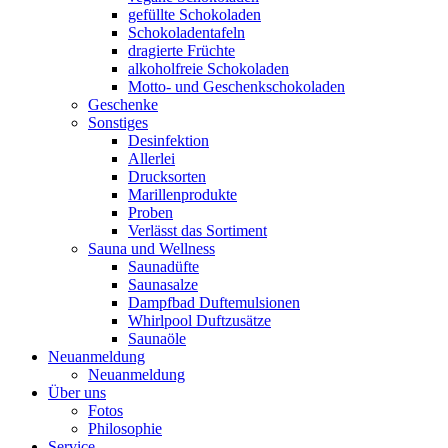
gefüllte Schokoladen
Schokoladentafeln
dragierte Früchte
alkoholfreie Schokoladen
Motto- und Geschenkschokoladen
Geschenke
Sonstiges
Desinfektion
Allerlei
Drucksorten
Marillenprodukte
Proben
Verlässt das Sortiment
Sauna und Wellness
Saunadüfte
Saunasalze
Dampfbad Duftemulsionen
Whirlpool Duftzusätze
Saunaöle
Neuanmeldung
Neuanmeldung
Über uns
Fotos
Philosophie
Service