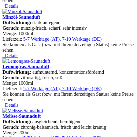
sehen.
Details
Minzöl-Saunaduft
Duftwirkung:
stark anregend
Geruch:
minzig-frisch, scharf, sehr intensiv
Menge: 1000ml
Lieferzeit:
5-7 Werktage (AT), 7-10 Werktage (DE)
Sie können als Gast (bzw. mit Ihrem derzeitigen Status) keine Preise
sehen.
Details
Lemongras-Saunaduft
Duftwirkung:
aufmunternd, konzentrationsfördernd
Geruch:
zitrusartig, frisch, süß
Menge: 1000ml
Lieferzeit:
5-7 Werktage (AT), 7-10 Werktage (DE)
Sie können als Gast (bzw. mit Ihrem derzeitigen Status) keine Preise
sehen.
Details
Melisse-Saunaduft
Duftwirkung:
ausgleichend, beruhigend
Geruch:
zitronig-balsamisch, frisch und leicht krautig
Menge: 200ml