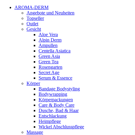
AROMA-DERM
Angebote und Neuheiten
Topseller
Outlet
Gesicht
Aloe Vera
Alpin Derm
Ampullen
Centella Asiatica
Green Asia
Green Tea
Rosengarten
Secret Age
Serum & Essence
Körper
Bandage Bodystyling
Bodywrapping
Körperpackungen
Care & Body Care
Dusche, Bad & Haar
Entschlackung
Heimpflege
Wickel Abschlusspflege
Massage