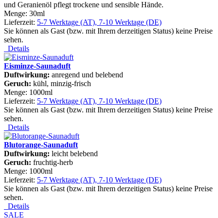
und Geranienöl pflegt trockene und sensible Hände.
Menge: 30ml
Lieferzeit:
5-7 Werktage (AT), 7-10 Werktage (DE)
Sie können als Gast (bzw. mit Ihrem derzeitigen Status) keine Preise
sehen.
Details
Eisminze-Saunaduft
Duftwirkung:
anregend und belebend
Geruch:
kühl, minzig-frisch
Menge: 1000ml
Lieferzeit:
5-7 Werktage (AT), 7-10 Werktage (DE)
Sie können als Gast (bzw. mit Ihrem derzeitigen Status) keine Preise
sehen.
Details
Blutorange-Saunaduft
Duftwirkung:
leicht belebend
Geruch:
fruchtig-herb
Menge: 1000ml
Lieferzeit:
5-7 Werktage (AT), 7-10 Werktage (DE)
Sie können als Gast (bzw. mit Ihrem derzeitigen Status) keine Preise
sehen.
Details
SALE