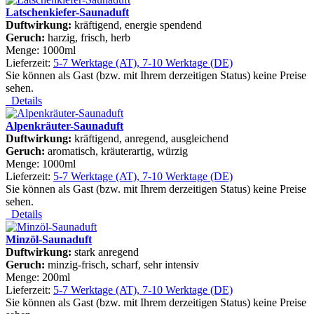
Latschenkiefer-Saunaduft
Duftwirkung:
kräftigend, energie spendend
Geruch:
harzig, frisch, herb
Menge: 1000ml
Lieferzeit:
5-7 Werktage (AT), 7-10 Werktage (DE)
Sie können als Gast (bzw. mit Ihrem derzeitigen Status) keine Preise
sehen.
Details
Alpenkräuter-Saunaduft
Duftwirkung:
kräftigend, anregend, ausgleichend
Geruch:
aromatisch, kräuterartig, würzig
Menge: 1000ml
Lieferzeit:
5-7 Werktage (AT), 7-10 Werktage (DE)
Sie können als Gast (bzw. mit Ihrem derzeitigen Status) keine Preise
sehen.
Details
Minzöl-Saunaduft
Duftwirkung:
stark anregend
Geruch:
minzig-frisch, scharf, sehr intensiv
Menge: 200ml
Lieferzeit:
5-7 Werktage (AT), 7-10 Werktage (DE)
Sie können als Gast (bzw. mit Ihrem derzeitigen Status) keine Preise