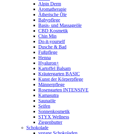
Alpin Derm
Aromatherapie
Ätherische Öle
Babypflege
Basis- und Massageöle
CBD Kosmetik
Chin Min
Do-it-yourself
Dusche & Bad
Fußpflege
Henna
Hyaluron+
Kartoffel Balsam
Kräutergarten BASIC
Kunst der Körperpflege
Männerpflege
Rosengarten INTENSIVE
Kamasutra
Saunaöle
Seifen
Sonnenkosmetik
STYX Wellness
Ziegenbutter
Schokolade
vegane Schokoladen