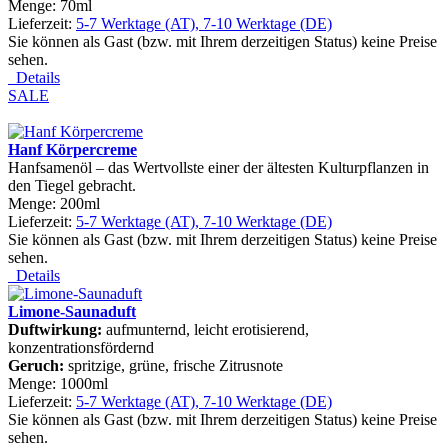
Menge: 70ml
Lieferzeit:
5-7 Werktage (AT), 7-10 Werktage (DE)
Sie können als Gast (bzw. mit Ihrem derzeitigen Status) keine Preise
sehen.
Details
SALE
Hanf Körpercreme
Hanfsamenöl – das Wertvollste einer der ältesten Kulturpflanzen in
den Tiegel gebracht.
Menge: 200ml
Lieferzeit:
5-7 Werktage (AT), 7-10 Werktage (DE)
Sie können als Gast (bzw. mit Ihrem derzeitigen Status) keine Preise
sehen.
Details
Limone-Saunaduft
Duftwirkung:
aufmunternd, leicht erotisierend,
konzentrationsfördernd
Geruch:
spritzige, grüne, frische Zitrusnote
Menge: 1000ml
Lieferzeit:
5-7 Werktage (AT), 7-10 Werktage (DE)
Sie können als Gast (bzw. mit Ihrem derzeitigen Status) keine Preise
sehen.