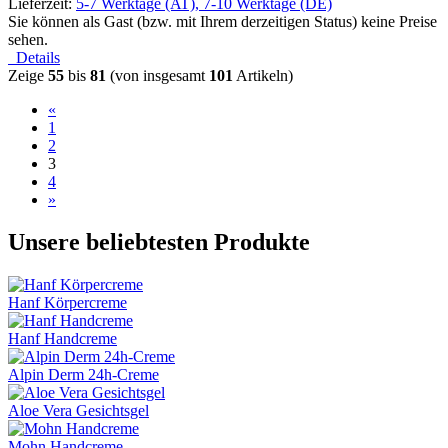
Lieferzeit:
5-7 Werktage (AT), 7-10 Werktage (DE)
Sie können als Gast (bzw. mit Ihrem derzeitigen Status) keine Preise
sehen.
Details
Zeige
55
bis
81
(von insgesamt
101
Artikeln)
«
1
2
3
4
»
Unsere beliebtesten Produkte
Hanf Körpercreme
Hanf Handcreme
Alpin Derm 24h-Creme
Aloe Vera Gesichtsgel
Mohn Handcreme