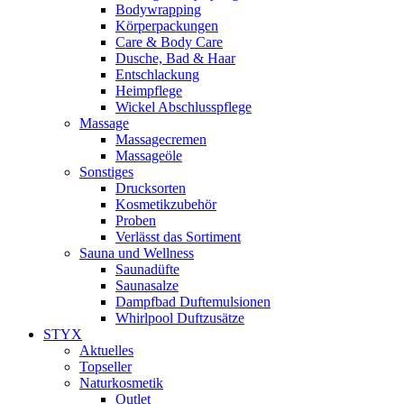
Bodywrapping
Körperpackungen
Care & Body Care
Dusche, Bad & Haar
Entschlackung
Heimpflege
Wickel Abschlusspflege
Massage
Massagecremen
Massageöle
Sonstiges
Drucksorten
Kosmetikzubehör
Proben
Verlässt das Sortiment
Sauna und Wellness
Saunadüfte
Saunasalze
Dampfbad Duftemulsionen
Whirlpool Duftzusätze
STYX
Aktuelles
Topseller
Naturkosmetik
Outlet