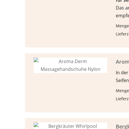
f
ü
r s
Das an
empfi
Menge
Lieferz
Arom
In de
Seifen
Menge:
Lieferz
Bergk