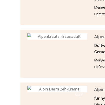
Menge
Lieferz
Alpe
Duftw
Geruc
Menge
Lieferz
Alpi
SALE
f
ü
r h
Die re