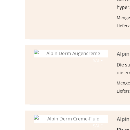
hyper
Menge
Lieferz
Alpi
SALE
Die s
die e
Menge
Lieferz
Alpi
SALE