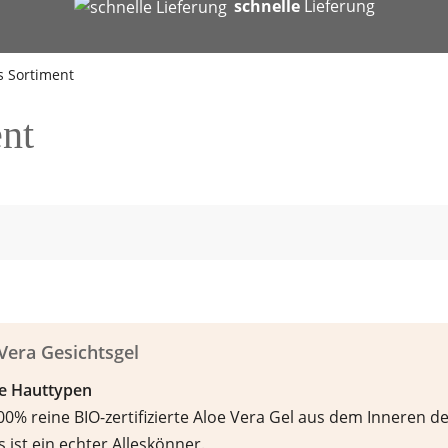
b
schnelle
Lieferung
s Sortiment
ent
Vera Gesichtsgel
lle Hauttypen
0% reine BIO-zertifizierte Aloe Vera Gel aus dem Inneren d
s ist ein echter Alleskönner.