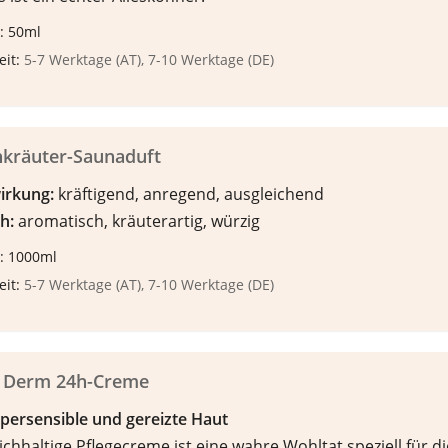
: 50ml
eit:
5-7 Werktage (AT), 7-10 Werktage (DE)
nkräuter-Saunaduft
irkung:
kräftigend, anregend, ausgleichend
h:
aromatisch, kräuterartig, würzig
: 1000ml
eit:
5-7 Werktage (AT), 7-10 Werktage (DE)
n Derm 24h-Creme
ypersensible und gereizte Haut
ichhaltige Pflegecreme ist eine wahre Wohltat speziell für di