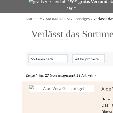
gratis Versand
a
150€
Startseite
»
AROMA-DERM
»
Sonstiges
»
Verlässt da
Verlässt das Sortim
Zeige
1
bis
27
(von insgesamt
38
Artikeln)
Aloe 
SALE
f
ü
r a
Das 10
Blatte