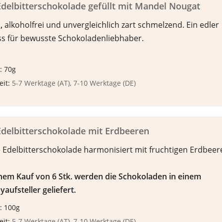
delbitterschokolade gefüllt mit Mandel Nougat
n
,
alkoholfrei und unvergleichlich zart schmelzend. Ein edler
s für bewusste Schokoladenliebhaber.
: 70g
eit:
5-7 Werktage (AT), 7-10 Werktage (DE)
delbitterschokolade mit Erdbeeren
 Edelbitterschokolade harmonisiert mit fruchtigen Erdbeer
inem Kauf von 6 Stk. werden die Schokoladen in einem
yaufsteller geliefert.
: 100g
eit:
5-7 Werktage (AT), 7-10 Werktage (DE)