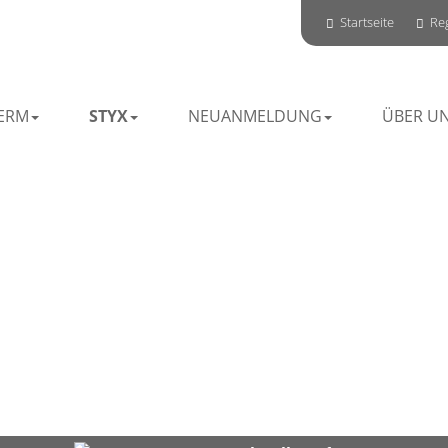
Startseite
Reg
ERM
STYX
NEUANMELDUNG
ÜBER U