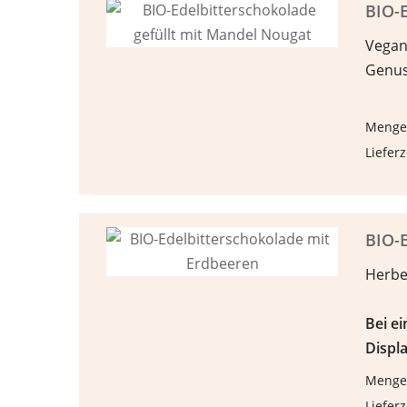
BIO-E
Vega
Genus
Menge
Lieferz
BIO-E
Herbe
Bei e
Displa
Menge
Lieferz