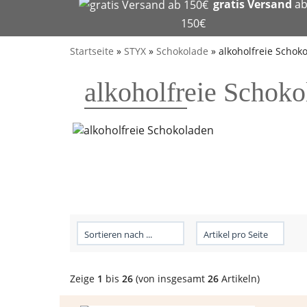
gratis Versand
a
150€
Startseite
»
STYX
»
Schokolade
»
alkoholfreie Schok
alkoholfreie Schoko
Zeige
1
bis
26
(von insgesamt
26
Artikeln)