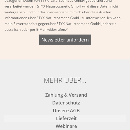
bezogenen Daten von STYX Naturcosmetic GmbH gespeichert und
verarbeitet werden. STYX Naturcosmetic GmbH wird diese Daten nicht
weitergeben, und nur dazu verwenden um mich über die aktuellen
Informationen über STYX Naturcosmetic GmbH zu informieren. Ich kann
mein Einverständnis gegenüber STYX Naturcosmetic GmbH jederzeit
postalisch oder per E-Mail widerrufen.*
Bitte
Bitte
dieses
dieses
Feld
Feld
nicht
nicht
ausfüllen.
ausfüllen.
MEHR ÜBER...
Zahlung & Versand
Datenschutz
Unsere AGB
Lieferzeit
Webinare