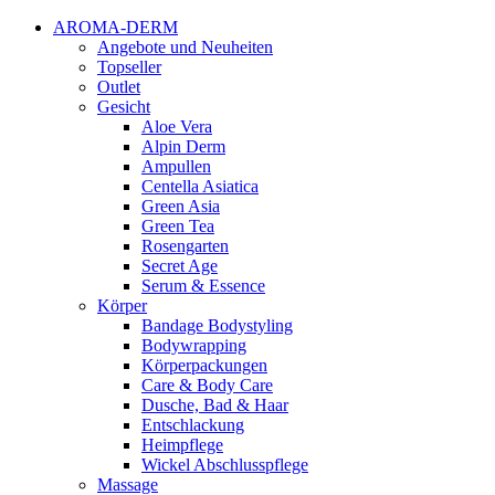
AROMA-DERM
Angebote und Neuheiten
Topseller
Outlet
Gesicht
Aloe Vera
Alpin Derm
Ampullen
Centella Asiatica
Green Asia
Green Tea
Rosengarten
Secret Age
Serum & Essence
Körper
Bandage Bodystyling
Bodywrapping
Körperpackungen
Care & Body Care
Dusche, Bad & Haar
Entschlackung
Heimpflege
Wickel Abschlusspflege
Massage