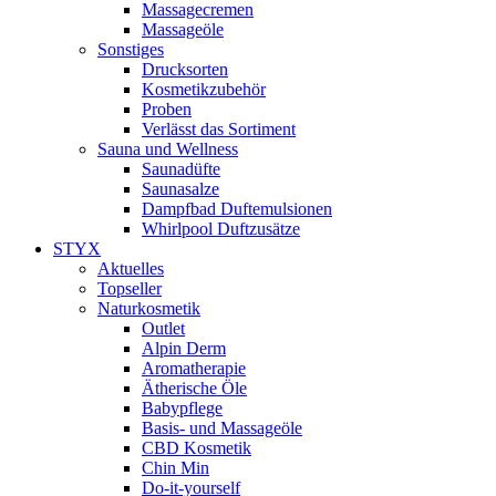
Massagecremen
Massageöle
Sonstiges
Drucksorten
Kosmetikzubehör
Proben
Verlässt das Sortiment
Sauna und Wellness
Saunadüfte
Saunasalze
Dampfbad Duftemulsionen
Whirlpool Duftzusätze
STYX
Aktuelles
Topseller
Naturkosmetik
Outlet
Alpin Derm
Aromatherapie
Ätherische Öle
Babypflege
Basis- und Massageöle
CBD Kosmetik
Chin Min
Do-it-yourself