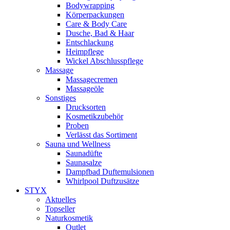
Bodywrapping
Körperpackungen
Care & Body Care
Dusche, Bad & Haar
Entschlackung
Heimpflege
Wickel Abschlusspflege
Massage
Massagecremen
Massageöle
Sonstiges
Drucksorten
Kosmetikzubehör
Proben
Verlässt das Sortiment
Sauna und Wellness
Saunadüfte
Saunasalze
Dampfbad Duftemulsionen
Whirlpool Duftzusätze
STYX
Aktuelles
Topseller
Naturkosmetik
Outlet