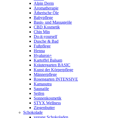
Alpin Derm
Aromatherapie
Ätherische Öle
Babypflege
Basis- und Massageöle
CBD Kosmetik
Chin Min
Do-it-yourself
Dusche & Bad
Fußpflege
Henna
Hyaluron+
Kartoffel Balsam
Kräutergarten BASIC
Kunst der Körperpflege
Männerpflege
Rosengarten INTENSIVE
Kamasutra
Saunaöle
Seifen
Sonnenkosmetik
STYX Wellness
Ziegenbutter
Schokolade
vegane Schokoladen