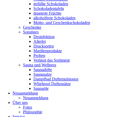
gefüllte Schokoladen
Schokoladentafeln
dragierte Früchte
alkoholfreie Schokoladen
Motto- und Geschenkschokoladen
Geschenke
Sonstiges
Desinfektion
Allerlei
Drucksorten
Marillenprodukte
Proben
Verlässt das Sortiment
Sauna und Wellness
Saunadüfte
Saunasalze
Dampfbad Duftemulsionen
Whirlpool Duftzusätze
Saunaöle
Neuanmeldung
Neuanmeldung
Über uns
Fotos
Philosophie
Service