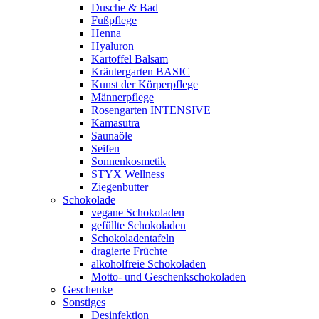
Dusche & Bad
Fußpflege
Henna
Hyaluron+
Kartoffel Balsam
Kräutergarten BASIC
Kunst der Körperpflege
Männerpflege
Rosengarten INTENSIVE
Kamasutra
Saunaöle
Seifen
Sonnenkosmetik
STYX Wellness
Ziegenbutter
Schokolade
vegane Schokoladen
gefüllte Schokoladen
Schokoladentafeln
dragierte Früchte
alkoholfreie Schokoladen
Motto- und Geschenkschokoladen
Geschenke
Sonstiges
Desinfektion