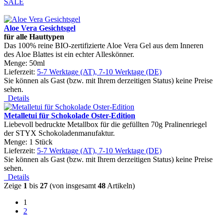
SALE
Aloe Vera Gesichtsgel
f
ü
r alle Hauttypen
Das 100% reine BIO-zertifizierte Aloe Vera Gel aus dem Inneren
des Aloe Blattes ist ein echter Alleskönner.
Menge: 50ml
Lieferzeit:
5-7 Werktage (AT), 7-10 Werktage (DE)
Sie können als Gast (bzw. mit Ihrem derzeitigen Status) keine Preise
sehen.
Details
Metalletui für Schokolade Oster-Edition
Liebevoll bedruckte Metallbox für die gefüllten 70g Pralinenriegel
der STYX Schokoladenmanufaktur.
Menge: 1 Stück
Lieferzeit:
5-7 Werktage (AT), 7-10 Werktage (DE)
Sie können als Gast (bzw. mit Ihrem derzeitigen Status) keine Preise
sehen.
Details
Zeige
1
bis
27
(von insgesamt
48
Artikeln)
1
2