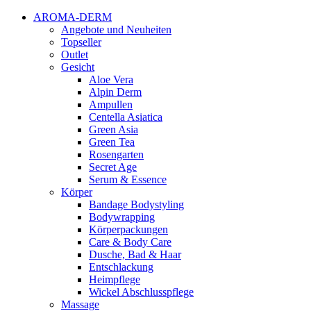
AROMA-DERM
Angebote und Neuheiten
Topseller
Outlet
Gesicht
Aloe Vera
Alpin Derm
Ampullen
Centella Asiatica
Green Asia
Green Tea
Rosengarten
Secret Age
Serum & Essence
Körper
Bandage Bodystyling
Bodywrapping
Körperpackungen
Care & Body Care
Dusche, Bad & Haar
Entschlackung
Heimpflege
Wickel Abschlusspflege
Massage