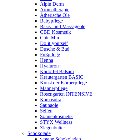
Alpin Derm
Aromatherapie
Ätherische Öle
Babypflege
Basis- und Massageöle
CBD Kosmetik
Chin Min
Do-it-yourself
Dusche & Bad
Fußpflege
Henna
Hyaluron+
Kartoffel Balsam
Kräutergarten BASIC
Kunst der Körperpflege
Männerpflege
Rosengarten INTENSIVE
Kamasutra
Saunaöle
Seifen
Sonnenkosmetik
STYX Wellness
Ziegenbutter
Schokolade
vegane Schokoladen