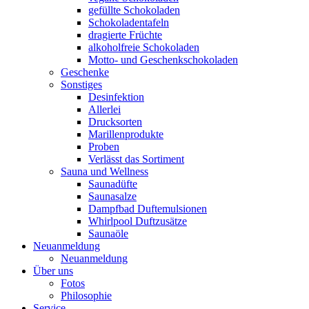
gefüllte Schokoladen
Schokoladentafeln
dragierte Früchte
alkoholfreie Schokoladen
Motto- und Geschenkschokoladen
Geschenke
Sonstiges
Desinfektion
Allerlei
Drucksorten
Marillenprodukte
Proben
Verlässt das Sortiment
Sauna und Wellness
Saunadüfte
Saunasalze
Dampfbad Duftemulsionen
Whirlpool Duftzusätze
Saunaöle
Neuanmeldung
Neuanmeldung
Über uns
Fotos
Philosophie
Service