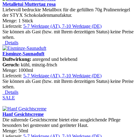
Metalletui Muttertag rosa
Liebevoll bedruckte Metallbox für die gefüllten 70g Pralinenriegel
der STYX Schokoladenmanufaktur.
Menge: 1 Stück
Lieferzeit:
5-7 Werktage (AT), 7-10 Werktage (DE)
Sie können als Gast (bzw. mit Ihrem derzeitigen Status) keine Preise
sehen.
Details
Eisminze-Saunaduft
Duftwirkung:
anregend und belebend
Geruch:
kühl, minzig-frisch
Menge: 1000ml
Lieferzeit:
5-7 Werktage (AT), 7-10 Werktage (DE)
Sie können als Gast (bzw. mit Ihrem derzeitigen Status) keine Preise
sehen.
Details
SALE
Hanf Gesichtscreme
Die nährende Gesichtscreme bietet eine ausgleichende Pflege
besonders bei gestresster und geröteter Haut.
Menge: 50ml
Lieferzeit:
5-7 Werktage (AT), 7-10 Werktage (DE)