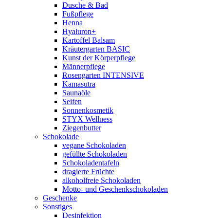
Dusche & Bad
Fußpflege
Henna
Hyaluron+
Kartoffel Balsam
Kräutergarten BASIC
Kunst der Körperpflege
Männerpflege
Rosengarten INTENSIVE
Kamasutra
Saunaöle
Seifen
Sonnenkosmetik
STYX Wellness
Ziegenbutter
Schokolade
vegane Schokoladen
gefüllte Schokoladen
Schokoladentafeln
dragierte Früchte
alkoholfreie Schokoladen
Motto- und Geschenkschokoladen
Geschenke
Sonstiges
Desinfektion