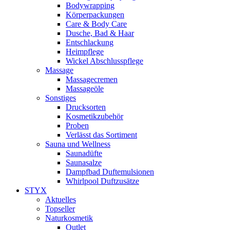
Bodywrapping
Körperpackungen
Care & Body Care
Dusche, Bad & Haar
Entschlackung
Heimpflege
Wickel Abschlusspflege
Massage
Massagecremen
Massageöle
Sonstiges
Drucksorten
Kosmetikzubehör
Proben
Verlässt das Sortiment
Sauna und Wellness
Saunadüfte
Saunasalze
Dampfbad Duftemulsionen
Whirlpool Duftzusätze
STYX
Aktuelles
Topseller
Naturkosmetik
Outlet