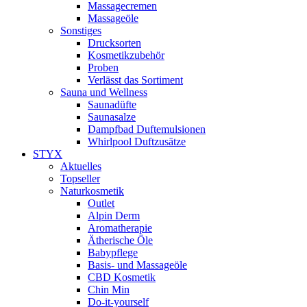
Massagecremen
Massageöle
Sonstiges
Drucksorten
Kosmetikzubehör
Proben
Verlässt das Sortiment
Sauna und Wellness
Saunadüfte
Saunasalze
Dampfbad Duftemulsionen
Whirlpool Duftzusätze
STYX
Aktuelles
Topseller
Naturkosmetik
Outlet
Alpin Derm
Aromatherapie
Ätherische Öle
Babypflege
Basis- und Massageöle
CBD Kosmetik
Chin Min
Do-it-yourself