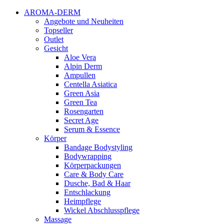
AROMA-DERM
Angebote und Neuheiten
Topseller
Outlet
Gesicht
Aloe Vera
Alpin Derm
Ampullen
Centella Asiatica
Green Asia
Green Tea
Rosengarten
Secret Age
Serum & Essence
Körper
Bandage Bodystyling
Bodywrapping
Körperpackungen
Care & Body Care
Dusche, Bad & Haar
Entschlackung
Heimpflege
Wickel Abschlusspflege
Massage