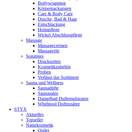
Bodywrapping
Körperpackungen
Care & Body Care
Dusche, Bad & Haar
Entschlackung
Heimpflege
Wickel Abschlusspflege
Massage
Massagecremen
Massageöle
Sonstiges
Drucksorten
Kosmetikzubehör
Proben
Verlässt das Sortiment
Sauna und Wellness
Saunadüfte
Saunasalze
Dampfbad Duftemulsionen
Whirlpool Duftzusätze
STYX
Aktuelles
Topseller
Naturkosmetik
Outlet