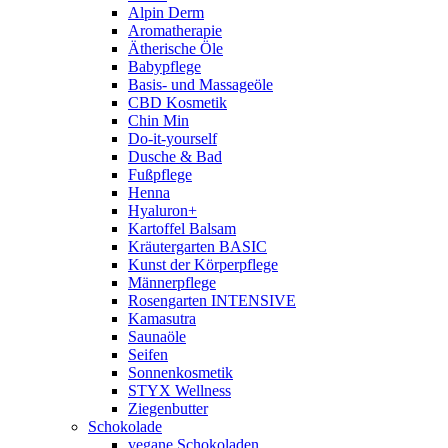
Alpin Derm
Aromatherapie
Ätherische Öle
Babypflege
Basis- und Massageöle
CBD Kosmetik
Chin Min
Do-it-yourself
Dusche & Bad
Fußpflege
Henna
Hyaluron+
Kartoffel Balsam
Kräutergarten BASIC
Kunst der Körperpflege
Männerpflege
Rosengarten INTENSIVE
Kamasutra
Saunaöle
Seifen
Sonnenkosmetik
STYX Wellness
Ziegenbutter
Schokolade
vegane Schokoladen