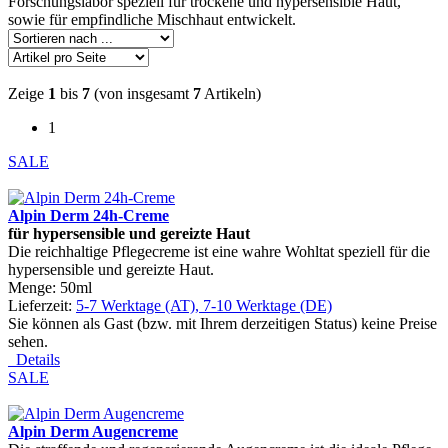
Forschungslabor speziell für trockene und hypersensible Haut,
sowie für empfindliche Mischhaut entwickelt.
Zeige
1
bis
7
(von insgesamt
7
Artikeln)
1
SALE
Alpin Derm 24h-Creme
f
ü
r hypersensible und gereizte Haut
Die reichhaltige Pflegecreme ist eine wahre Wohltat speziell für die
hypersensible und gereizte Haut.
Menge: 50ml
Lieferzeit:
5-7 Werktage (AT), 7-10 Werktage (DE)
Sie können als Gast (bzw. mit Ihrem derzeitigen Status) keine Preise
sehen.
Details
SALE
Alpin Derm Augencreme