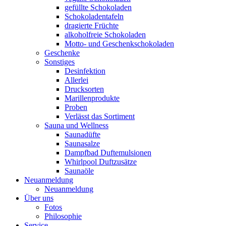
gefüllte Schokoladen
Schokoladentafeln
dragierte Früchte
alkoholfreie Schokoladen
Motto- und Geschenkschokoladen
Geschenke
Sonstiges
Desinfektion
Allerlei
Drucksorten
Marillenprodukte
Proben
Verlässt das Sortiment
Sauna und Wellness
Saunadüfte
Saunasalze
Dampfbad Duftemulsionen
Whirlpool Duftzusätze
Saunaöle
Neuanmeldung
Neuanmeldung
Über uns
Fotos
Philosophie
Service