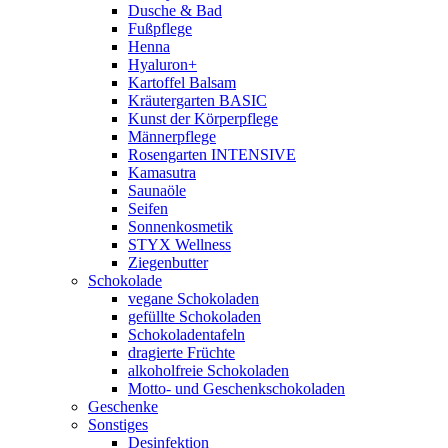
Dusche & Bad
Fußpflege
Henna
Hyaluron+
Kartoffel Balsam
Kräutergarten BASIC
Kunst der Körperpflege
Männerpflege
Rosengarten INTENSIVE
Kamasutra
Saunaöle
Seifen
Sonnenkosmetik
STYX Wellness
Ziegenbutter
Schokolade
vegane Schokoladen
gefüllte Schokoladen
Schokoladentafeln
dragierte Früchte
alkoholfreie Schokoladen
Motto- und Geschenkschokoladen
Geschenke
Sonstiges
Desinfektion