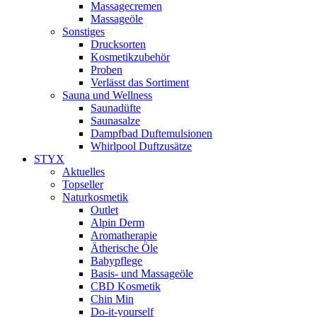
Massagecremen
Massageöle
Sonstiges
Drucksorten
Kosmetikzubehör
Proben
Verlässt das Sortiment
Sauna und Wellness
Saunadüfte
Saunasalze
Dampfbad Duftemulsionen
Whirlpool Duftzusätze
STYX
Aktuelles
Topseller
Naturkosmetik
Outlet
Alpin Derm
Aromatherapie
Ätherische Öle
Babypflege
Basis- und Massageöle
CBD Kosmetik
Chin Min
Do-it-yourself