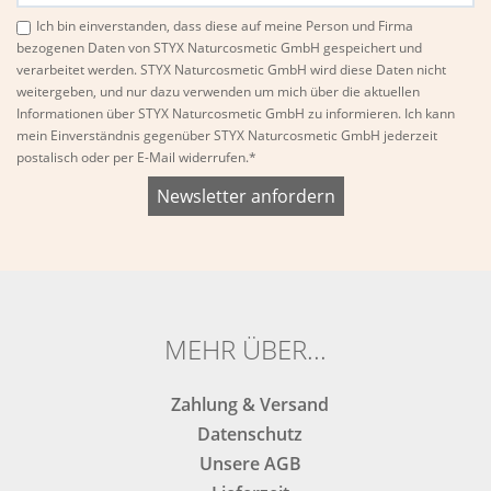
Ich bin einverstanden, dass diese auf meine Person und Firma
bezogenen Daten von STYX Naturcosmetic GmbH gespeichert und
verarbeitet werden. STYX Naturcosmetic GmbH wird diese Daten nicht
weitergeben, und nur dazu verwenden um mich über die aktuellen
Informationen über STYX Naturcosmetic GmbH zu informieren. Ich kann
mein Einverständnis gegenüber STYX Naturcosmetic GmbH jederzeit
postalisch oder per E-Mail widerrufen.*
Bitte
Bitte
dieses
dieses
Feld
Feld
nicht
nicht
ausfüllen.
ausfüllen.
MEHR ÜBER...
Zahlung & Versand
Datenschutz
Unsere AGB