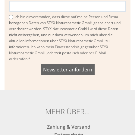
Ich bin einverstanden, dass diese auf meine Person und Firma
bezogenen Daten von STYX Naturcosmetic GmbH gespeichert und
verarbeitet werden. STYX Naturcosmetic GmbH wird diese Daten
nicht weitergeben, und nur dazu verwenden um mich über die
aktuellen Informationen über STYX Naturcosmetic GmbH zu
informieren. Ich kann mein Einverständnis gegenüber STYX
Naturcosmetic GmbH jederzeit postalisch oder per E-Mail
widerrufen.*
Bitte
Bitte
dieses
dieses
Feld
Feld
nicht
nicht
ausfüllen.
ausfüllen.
MEHR ÜBER...
Zahlung & Versand
Datenschutz