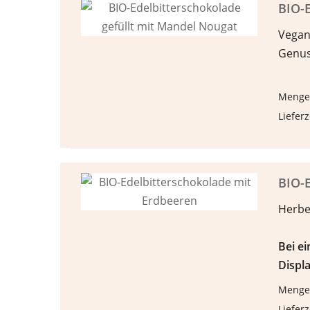
BIO-E
Vega
Genus
Menge
Lieferz
BIO-E
Herbe
Bei e
Displa
Menge
Lieferz