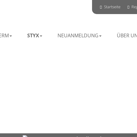
Startseite
Reg
ERM
STYX
NEUANMELDUNG
ÜBER U