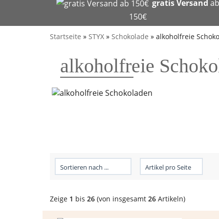
gratis Versand
a
150€
Startseite
»
STYX
»
Schokolade
»
alkoholfreie Schok
alkoholfreie Schoko
Zeige
1
bis
26
(von insgesamt
26
Artikeln)