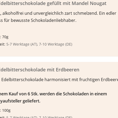
delbitterschokolade gefüllt mit Mandel Nougat
n
,
alkoholfrei und unvergleichlich zart schmelzend. Ein edler
s für bewusste Schokoladenliebhaber.
: 70g
eit:
5-7 Werktage (AT), 7-10 Werktage (DE)
delbitterschokolade mit Erdbeeren
 Edelbitterschokolade harmonisiert mit fruchtigen Erdbeer
inem Kauf von 6 Stk. werden die Schokoladen in einem
yaufsteller geliefert.
: 100g
eit:
5-7 Werktage (AT), 7-10 Werktage (DE)