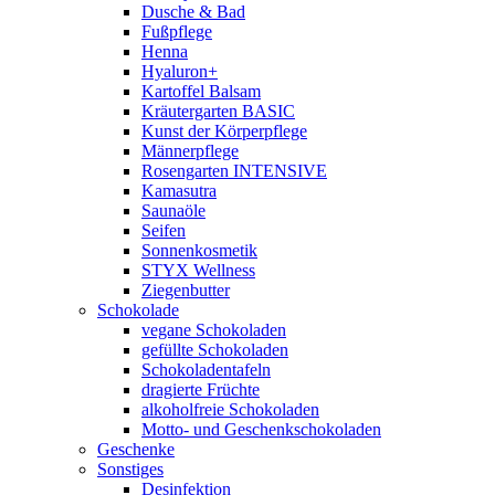
Dusche & Bad
Fußpflege
Henna
Hyaluron+
Kartoffel Balsam
Kräutergarten BASIC
Kunst der Körperpflege
Männerpflege
Rosengarten INTENSIVE
Kamasutra
Saunaöle
Seifen
Sonnenkosmetik
STYX Wellness
Ziegenbutter
Schokolade
vegane Schokoladen
gefüllte Schokoladen
Schokoladentafeln
dragierte Früchte
alkoholfreie Schokoladen
Motto- und Geschenkschokoladen
Geschenke
Sonstiges
Desinfektion