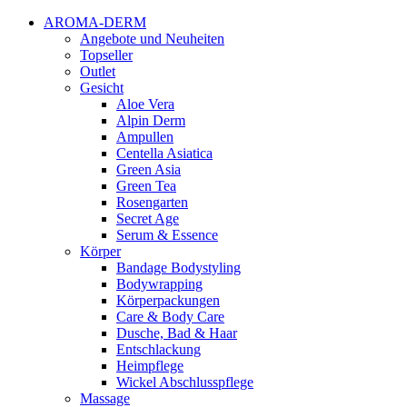
AROMA-DERM
Angebote und Neuheiten
Topseller
Outlet
Gesicht
Aloe Vera
Alpin Derm
Ampullen
Centella Asiatica
Green Asia
Green Tea
Rosengarten
Secret Age
Serum & Essence
Körper
Bandage Bodystyling
Bodywrapping
Körperpackungen
Care & Body Care
Dusche, Bad & Haar
Entschlackung
Heimpflege
Wickel Abschlusspflege
Massage