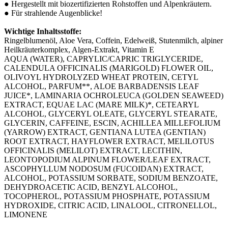
● Hergestellt mit biozertifizierten Rohstoffen und Alpenkräutern.
● Für strahlende Augenblicke!
Wichtige Inhaltsstoffe:
Ringelblumenöl, Aloe Vera, Coffein, Edelweiß, Stutenmilch, alpiner
Heilkräuterkomplex, Algen-Extrakt, Vitamin E
AQUA (WATER), CAPRYLIC/CAPRIC TRIGLYCERIDE,
CALENDULA OFFICINALIS (MARIGOLD) FLOWER OIL,
OLIVOYL HYDROLYZED WHEAT PROTEIN, CETYL
ALCOHOL, PARFUM**, ALOE BARBADENSIS LEAF
JUICE*, LAMINARIA OCHROLEUCA (GOLDEN SEAWEED)
EXTRACT, EQUAE LAC (MARE MILK)*, CETEARYL
ALCOHOL, GLYCERYL OLEATE, GLYCERYL STEARATE,
GLYCERIN, CAFFEINE, ESCIN, ACHILLEA MILLEFOLIUM
(YARROW) EXTRACT, GENTIANA LUTEA (GENTIAN)
ROOT EXTRACT, HAYFLOWER EXTRACT, MELILOTUS
OFFICINALIS (MELILOT) EXTRACT, LECITHIN,
LEONTOPODIUM ALPINUM FLOWER/LEAF EXTRACT,
ASCOPHYLLUM NODOSUM (FUCOIDAN) EXTRACT,
ALCOHOL, POTASSIUM SORBATE, SODIUM BENZOATE,
DEHYDROACETIC ACID, BENZYL ALCOHOL,
TOCOPHEROL, POTASSIUM PHOSPHATE, POTASSIUM
HYDROXIDE, CITRIC ACID, LINALOOL, CITRONELLOL,
LIMONENE