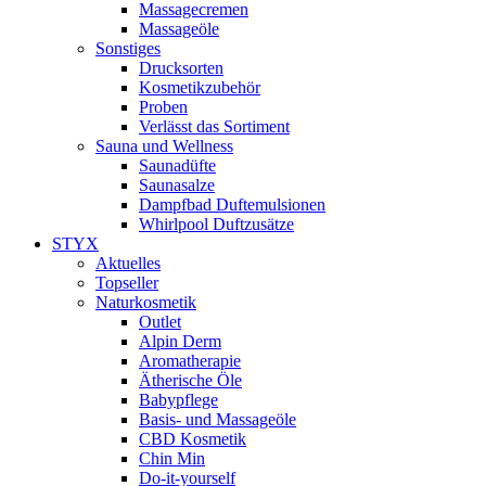
Massagecremen
Massageöle
Sonstiges
Drucksorten
Kosmetikzubehör
Proben
Verlässt das Sortiment
Sauna und Wellness
Saunadüfte
Saunasalze
Dampfbad Duftemulsionen
Whirlpool Duftzusätze
STYX
Aktuelles
Topseller
Naturkosmetik
Outlet
Alpin Derm
Aromatherapie
Ätherische Öle
Babypflege
Basis- und Massageöle
CBD Kosmetik
Chin Min
Do-it-yourself