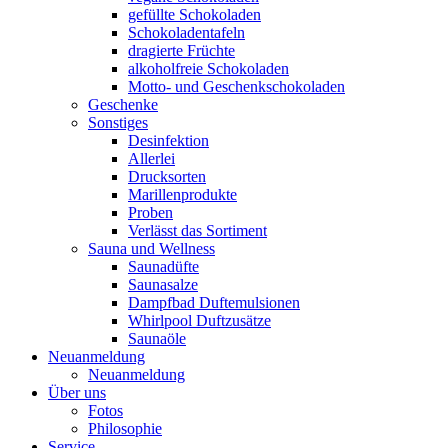
gefüllte Schokoladen
Schokoladentafeln
dragierte Früchte
alkoholfreie Schokoladen
Motto- und Geschenkschokoladen
Geschenke
Sonstiges
Desinfektion
Allerlei
Drucksorten
Marillenprodukte
Proben
Verlässt das Sortiment
Sauna und Wellness
Saunadüfte
Saunasalze
Dampfbad Duftemulsionen
Whirlpool Duftzusätze
Saunaöle
Neuanmeldung
Neuanmeldung
Über uns
Fotos
Philosophie
Service