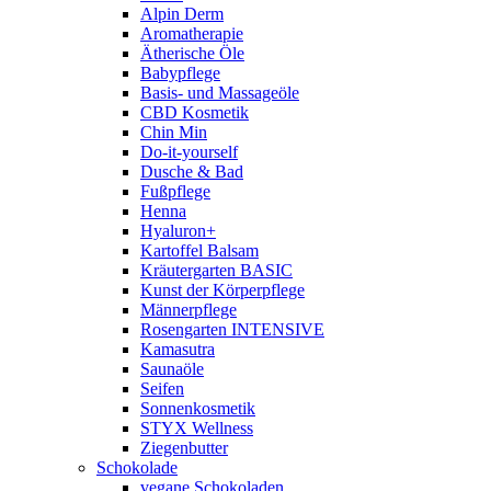
Alpin Derm
Aromatherapie
Ätherische Öle
Babypflege
Basis- und Massageöle
CBD Kosmetik
Chin Min
Do-it-yourself
Dusche & Bad
Fußpflege
Henna
Hyaluron+
Kartoffel Balsam
Kräutergarten BASIC
Kunst der Körperpflege
Männerpflege
Rosengarten INTENSIVE
Kamasutra
Saunaöle
Seifen
Sonnenkosmetik
STYX Wellness
Ziegenbutter
Schokolade
vegane Schokoladen