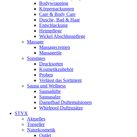
Bodywrapping
Körperpackungen
Care & Body Care
Dusche, Bad & Haar
Entschlackung
Heimpflege
Wickel Abschlusspflege
Massage
Massagecremen
Massageöle
Sonstiges
Drucksorten
Kosmetikzubehör
Proben
Verlässt das Sortiment
Sauna und Wellness
Saunadüfte
Saunasalze
Dampfbad Duftemulsionen
Whirlpool Duftzusätze
STYX
Aktuelles
Topseller
Naturkosmetik
Outlet