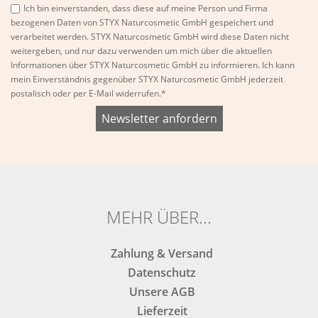
Ich bin einverstanden, dass diese auf meine Person und Firma
bezogenen Daten von STYX Naturcosmetic GmbH gespeichert und
verarbeitet werden. STYX Naturcosmetic GmbH wird diese Daten nicht
weitergeben, und nur dazu verwenden um mich über die aktuellen
Informationen über STYX Naturcosmetic GmbH zu informieren. Ich kann
mein Einverständnis gegenüber STYX Naturcosmetic GmbH jederzeit
postalisch oder per E-Mail widerrufen.*
Bitte
Bitte
dieses
dieses
Feld
Feld
nicht
nicht
ausfüllen.
ausfüllen.
MEHR ÜBER...
Zahlung & Versand
Datenschutz
Unsere AGB
Lieferzeit