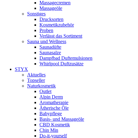
Massagecremen
Massageöle
Sonstiges
Drucksorten
Kosmetikzubehör
Proben
Verlässt das Sortiment
Sauna und Wellness
Saunadüfte
Saunasalze
Dampfbad Duftemulsionen
Whirlpool Duftzusätze
STYX
Aktuelles
Topseller
Naturkosmetik
Outlet
Alpin Derm
Aromatherapie
Ätherische Öle
Babypflege
Basis- und Massageöle
CBD Kosmetik
Chin Min
Do-it-yourself