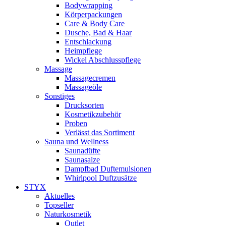
Bodywrapping
Körperpackungen
Care & Body Care
Dusche, Bad & Haar
Entschlackung
Heimpflege
Wickel Abschlusspflege
Massage
Massagecremen
Massageöle
Sonstiges
Drucksorten
Kosmetikzubehör
Proben
Verlässt das Sortiment
Sauna und Wellness
Saunadüfte
Saunasalze
Dampfbad Duftemulsionen
Whirlpool Duftzusätze
STYX
Aktuelles
Topseller
Naturkosmetik
Outlet