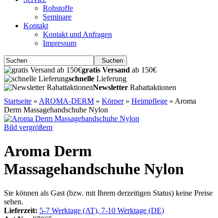
Rohstoffe
Seminare
Kontakt
Kontakt und Anfragen
Impressum
Suchen
gratis Versand
ab 150€
schnelle
Lieferung
Newsletter
Rabattaktionen
Startseite
»
AROMA-DERM
»
Körper
»
Heimpflege
»
Aroma
Derm Massagehandschuhe Nylon
Bild vergrößern
Aroma Derm
Massagehandschuhe Nylon
Sie können als Gast (bzw. mit Ihrem derzeitigen Status) keine Preise
sehen.
Lieferzeit:
5-7 Werktage (AT), 7-10 Werktage (DE)