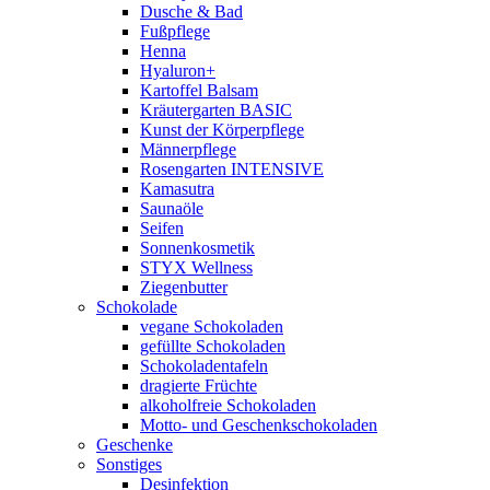
Dusche & Bad
Fußpflege
Henna
Hyaluron+
Kartoffel Balsam
Kräutergarten BASIC
Kunst der Körperpflege
Männerpflege
Rosengarten INTENSIVE
Kamasutra
Saunaöle
Seifen
Sonnenkosmetik
STYX Wellness
Ziegenbutter
Schokolade
vegane Schokoladen
gefüllte Schokoladen
Schokoladentafeln
dragierte Früchte
alkoholfreie Schokoladen
Motto- und Geschenkschokoladen
Geschenke
Sonstiges
Desinfektion