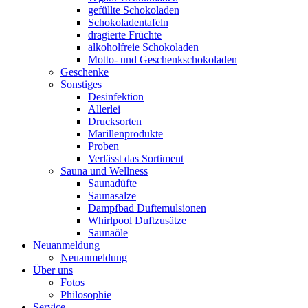
gefüllte Schokoladen
Schokoladentafeln
dragierte Früchte
alkoholfreie Schokoladen
Motto- und Geschenkschokoladen
Geschenke
Sonstiges
Desinfektion
Allerlei
Drucksorten
Marillenprodukte
Proben
Verlässt das Sortiment
Sauna und Wellness
Saunadüfte
Saunasalze
Dampfbad Duftemulsionen
Whirlpool Duftzusätze
Saunaöle
Neuanmeldung
Neuanmeldung
Über uns
Fotos
Philosophie
Service