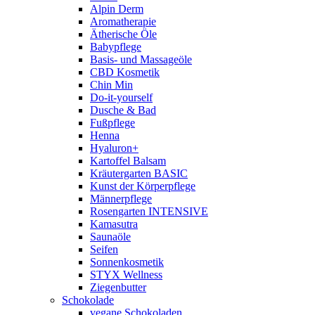
Alpin Derm
Aromatherapie
Ätherische Öle
Babypflege
Basis- und Massageöle
CBD Kosmetik
Chin Min
Do-it-yourself
Dusche & Bad
Fußpflege
Henna
Hyaluron+
Kartoffel Balsam
Kräutergarten BASIC
Kunst der Körperpflege
Männerpflege
Rosengarten INTENSIVE
Kamasutra
Saunaöle
Seifen
Sonnenkosmetik
STYX Wellness
Ziegenbutter
Schokolade
vegane Schokoladen