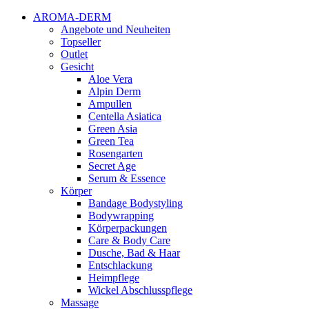
AROMA-DERM
Angebote und Neuheiten
Topseller
Outlet
Gesicht
Aloe Vera
Alpin Derm
Ampullen
Centella Asiatica
Green Asia
Green Tea
Rosengarten
Secret Age
Serum & Essence
Körper
Bandage Bodystyling
Bodywrapping
Körperpackungen
Care & Body Care
Dusche, Bad & Haar
Entschlackung
Heimpflege
Wickel Abschlusspflege
Massage