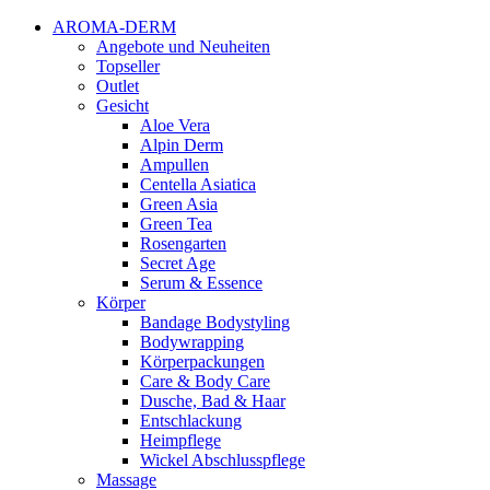
AROMA-DERM
Angebote und Neuheiten
Topseller
Outlet
Gesicht
Aloe Vera
Alpin Derm
Ampullen
Centella Asiatica
Green Asia
Green Tea
Rosengarten
Secret Age
Serum & Essence
Körper
Bandage Bodystyling
Bodywrapping
Körperpackungen
Care & Body Care
Dusche, Bad & Haar
Entschlackung
Heimpflege
Wickel Abschlusspflege
Massage