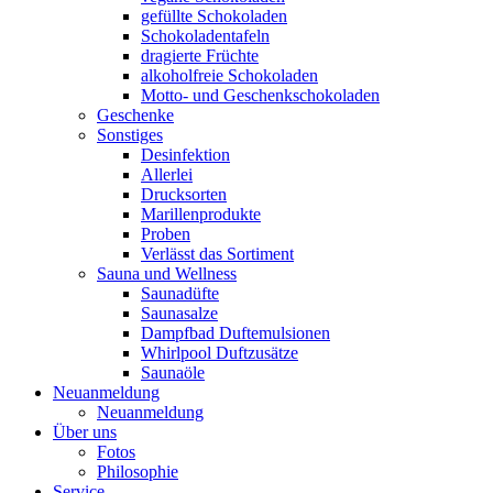
gefüllte Schokoladen
Schokoladentafeln
dragierte Früchte
alkoholfreie Schokoladen
Motto- und Geschenkschokoladen
Geschenke
Sonstiges
Desinfektion
Allerlei
Drucksorten
Marillenprodukte
Proben
Verlässt das Sortiment
Sauna und Wellness
Saunadüfte
Saunasalze
Dampfbad Duftemulsionen
Whirlpool Duftzusätze
Saunaöle
Neuanmeldung
Neuanmeldung
Über uns
Fotos
Philosophie
Service