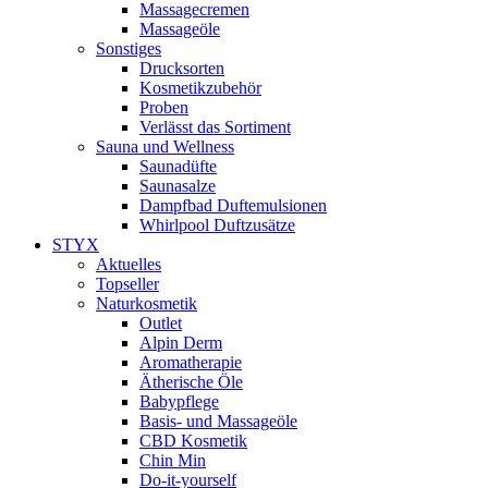
Massagecremen
Massageöle
Sonstiges
Drucksorten
Kosmetikzubehör
Proben
Verlässt das Sortiment
Sauna und Wellness
Saunadüfte
Saunasalze
Dampfbad Duftemulsionen
Whirlpool Duftzusätze
STYX
Aktuelles
Topseller
Naturkosmetik
Outlet
Alpin Derm
Aromatherapie
Ätherische Öle
Babypflege
Basis- und Massageöle
CBD Kosmetik
Chin Min
Do-it-yourself