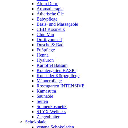
Alpin Derm
Aromatherapie
Ätherische Öle
Babypflege
Basis- und Massageöle
CBD Kosmetik
Chin Min
Do-it-yourself
Dusche & Bad
Fußpflege
Henna
Hyaluron+
Kartoffel Balsam
Kräutergarten BASIC
Kunst der Körperpflege
Männerpflege
Rosengarten INTENSIVE
Kamasutra
Saunaöle
Seifen
Sonnenkosmetik
STYX Wellness
Ziegenbutter
Schokolade
vegane Schokoladen