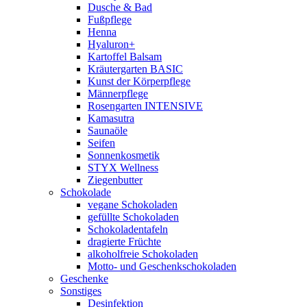
Dusche & Bad
Fußpflege
Henna
Hyaluron+
Kartoffel Balsam
Kräutergarten BASIC
Kunst der Körperpflege
Männerpflege
Rosengarten INTENSIVE
Kamasutra
Saunaöle
Seifen
Sonnenkosmetik
STYX Wellness
Ziegenbutter
Schokolade
vegane Schokoladen
gefüllte Schokoladen
Schokoladentafeln
dragierte Früchte
alkoholfreie Schokoladen
Motto- und Geschenkschokoladen
Geschenke
Sonstiges
Desinfektion