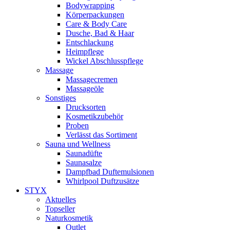
Bodywrapping
Körperpackungen
Care & Body Care
Dusche, Bad & Haar
Entschlackung
Heimpflege
Wickel Abschlusspflege
Massage
Massagecremen
Massageöle
Sonstiges
Drucksorten
Kosmetikzubehör
Proben
Verlässt das Sortiment
Sauna und Wellness
Saunadüfte
Saunasalze
Dampfbad Duftemulsionen
Whirlpool Duftzusätze
STYX
Aktuelles
Topseller
Naturkosmetik
Outlet