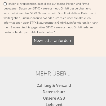
Ich bin einverstanden, dass diese auf meine Person und Firma
bezogenen Daten von STYX Naturcosmetic GmbH gespeichert und
verarbeitet werden. STYX Naturcosmetic GmbH wird diese Daten nicht
weitergeben, und nur dazu verwenden um mich über die aktuellen
Informationen über STYX Naturcosmetic GmbH zu informieren. Ich kann
mein Einverständnis gegenüber STYX Naturcosmetic GmbH jederzeit
postalisch oder per E-Mail widerrufen.*
Bitte
Bitte
dieses
dieses
Feld
Feld
nicht
nicht
ausfüllen.
ausfüllen.
MEHR ÜBER...
Zahlung & Versand
Datenschutz
Unsere AGB
Lieferzeit