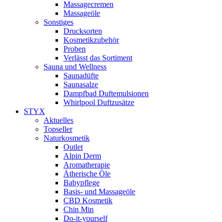
Massagecremen
Massageöle
Sonstiges
Drucksorten
Kosmetikzubehör
Proben
Verlässt das Sortiment
Sauna und Wellness
Saunadüfte
Saunasalze
Dampfbad Duftemulsionen
Whirlpool Duftzusätze
STYX
Aktuelles
Topseller
Naturkosmetik
Outlet
Alpin Derm
Aromatherapie
Ätherische Öle
Babypflege
Basis- und Massageöle
CBD Kosmetik
Chin Min
Do-it-yourself