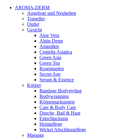
AROMA-DERM
Angebote und Neuheiten
Topseller
Outlet
Gesicht
Aloe Vera
Alpin Derm
Ampullen
Centella Asiatica
Green Asia
Green Tea
Rosengarten
Secret Age
Serum & Essence
Körper
Bandage Bodystyling
Bodywrapping
Körperpackungen
Care & Body Care
Dusche, Bad & Haar
Entschlackung
Heimpflege
Wickel Abschlusspflege
Massage