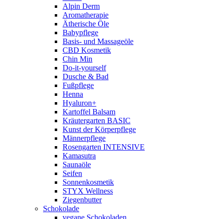
Alpin Derm
Aromatherapie
Ätherische Öle
Babypflege
Basis- und Massageöle
CBD Kosmetik
Chin Min
Do-it-yourself
Dusche & Bad
Fußpflege
Henna
Hyaluron+
Kartoffel Balsam
Kräutergarten BASIC
Kunst der Körperpflege
Männerpflege
Rosengarten INTENSIVE
Kamasutra
Saunaöle
Seifen
Sonnenkosmetik
STYX Wellness
Ziegenbutter
Schokolade
vegane Schokoladen