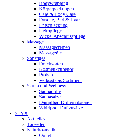
Bodywrapping
Körperpackungen
Care & Body Care
Dusche, Bad & Haar
Entschlackung
Heimpflege
Wickel Abschlusspflege
Massage
Massagecremen
Massageöle
Sonstiges
Drucksorten
Kosmetikzubehör
Proben
Verlässt das Sortiment
Sauna und Wellness
Saunadüfte
Saunasalze
Dampfbad Duftemulsionen
Whirlpool Duftzusätze
STYX
Aktuelles
Topseller
Naturkosmetik
Outlet