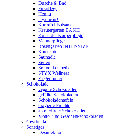
Dusche & Bad
Fußpflege
Henna
Hyaluron+
Kartoffel Balsam
Kräutergarten BASIC
Kunst der Körperpflege
Männerpflege
Rosengarten INTENSIVE
Kamasutra
Saunaöle
Seifen
Sonnenkosmetik
STYX Wellness
Ziegenbutter
Schokolade
vegane Schokoladen
gefüllte Schokoladen
Schokoladentafeln
dragierte Früchte
alkoholfreie Schokoladen
Motto- und Geschenkschokoladen
Geschenke
Sonstiges
Desinfektion