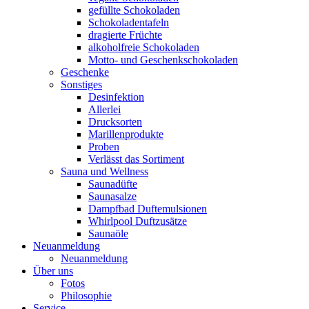
gefüllte Schokoladen
Schokoladentafeln
dragierte Früchte
alkoholfreie Schokoladen
Motto- und Geschenkschokoladen
Geschenke
Sonstiges
Desinfektion
Allerlei
Drucksorten
Marillenprodukte
Proben
Verlässt das Sortiment
Sauna und Wellness
Saunadüfte
Saunasalze
Dampfbad Duftemulsionen
Whirlpool Duftzusätze
Saunaöle
Neuanmeldung
Neuanmeldung
Über uns
Fotos
Philosophie
Service