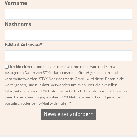
Vorname
Nachname
E-Mail Adresse*
Ich bin einverstanden, dass diese auf meine Person und Firma
bezogenen Daten von STYX Naturcosmetic GmbH gespeichert und
verarbeitet werden. STYX Naturcosmetic GmbH wird diese Daten nicht
weitergeben, und nur dazu verwenden um mich über die aktuellen
Informationen über STYX Naturcosmetic GmbH zu informieren. Ich kann
mein Einverständnis gegenüber STYX Naturcosmetic GmbH jederzeit
postalisch oder per E-Mail widerrufen.*
Bitte
Bitte
dieses
dieses
Feld
Feld
nicht
nicht