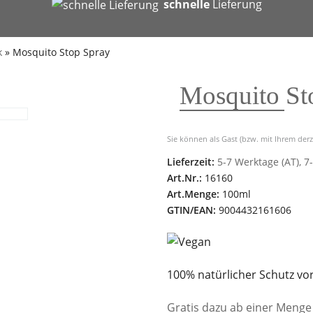
b
schnelle
Lieferung
k
»
Mosquito Stop Spray
Mosquito St
Sie können als Gast (bzw. mit Ihrem derz
Lieferzeit:
5-7 Werktage (AT), 7
Art.Nr.:
16160
Art.Menge:
100ml
GTIN/EAN:
9004432161606
100% natürlicher Schutz vo
Gratis dazu ab einer Menge 