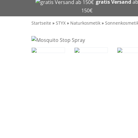
gratis Versand
a
150€
Startseite
»
STYX
»
Naturkosmetik
»
Sonnenkosmeti