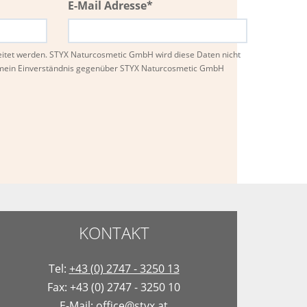
E-Mail Adresse*
eitet werden. STYX Naturcosmetic GmbH wird diese Daten nicht
n mein Einverständnis gegenüber STYX Naturcosmetic GmbH
KONTAKT
Tel:
+43 (0) 2747 - 3250 13
Fax: +43 (0) 2747 - 3250 10
E-Mail:
office@styx.at