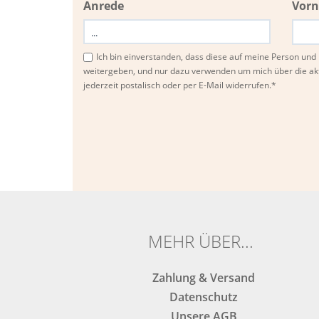
Anrede
Vor
Ich bin einverstanden, dass diese auf meine Person u
weitergeben, und nur dazu verwenden um mich über die ak
jederzeit postalisch oder per E-Mail widerrufen.*
Bitte
Bitte
dieses
dieses
Feld
Feld
nicht
nicht
ausfüllen.
ausfüllen.
MEHR ÜBER...
Zahlung & Versand
Datenschutz
Unsere AGB