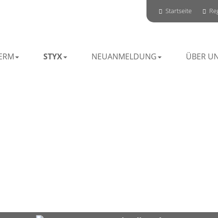
Startseite
Reg
ERM
STYX
NEUANMELDUNG
ÜBER U