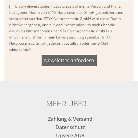
Ich bin einverstanden, dass diese auf meine Person und Firma
bezogenen Daten von STYX Naturcosmetic GmbH gespeichert und
verarbeitet werden. STYX Naturcosmetic GmbH wird diese Daten
nicht weitergeben, und nur dazu verwenden um mich über die
aktuellen Informationen über STYX Naturcosmetic GmbH zu
informieren. Ich kann mein Einverständnis gegenüber STYX
Naturcosmetic GmbH jederzeit postalisch oder per E-Mail
widerrufen.*
Bitte
Bitte
dieses
dieses
Feld
Feld
nicht
nicht
ausfüllen.
ausfüllen.
MEHR ÜBER...
Zahlung & Versand
Datenschutz
Unsere AGB