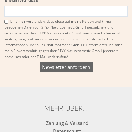
E-Mail Adresse*
Ich bin einverstanden, dass diese auf meine Person und Firma
bezogenen Daten von STYX Naturcosmetic GmbH gespeichert und
verarbeitet werden. STYX Naturcosmetic GmbH wird diese Daten nicht
weitergeben, und nur dazu verwenden um mich über die aktuellen
Informationen über STYX Naturcosmetic GmbH zu informieren. Ich kann
mein Einverständnis gegenüber STYX Naturcosmetic GmbH jederzeit
postalisch oder per E-Mail widerrufen.*
Bitte
Bitte
dieses
dieses
Feld
Feld
nicht
nicht
ausfüllen.
ausfüllen.
MEHR ÜBER...
Zahlung & Versand
Datenschutz