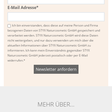
E-Mail Adresse*
Ich bin einverstanden, dass diese auf meine Person und Firma
bezogenen Daten von STYX Naturcosmetic GmbH gespeichert und
verarbeitet werden. STYX Naturcosmetic GmbH wird diese Daten
nicht weitergeben, und nur dazu verwenden um mich über die
aktuellen Informationen über STYX Naturcosmetic GmbH zu
informieren. Ich kann mein Einverständnis gegenüber STYX
Naturcosmetic GmbH jederzeit postalisch oder per E-Mail
widerrufen.*
Bitte
Bitte
dieses
dieses
Feld
Feld
nicht
nicht
ausfüllen.
ausfüllen.
MEHR ÜBER...