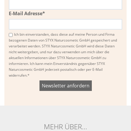
E-Mail Adresse*
Ich bin einverstanden, dass diese auf meine Person und Firma
bezogenen Daten von STYX Naturcosmetic GmbH gespeichert und
verarbeitet werden. STYX Naturcosmetic GmbH wird diese Daten
nicht weitergeben, und nur dazu verwenden um mich über die
aktuellen Informationen über STYX Naturcosmetic GmbH zu
informieren. Ich kann mein Einverständnis gegenüber STYX
Naturcosmetic GmbH jederzeit postalisch oder per E-Mail
widerrufen.*
Bitte
Bitte
dieses
dieses
Feld
Feld
nicht
nicht
ausfüllen.
ausfüllen.
MEHR ÜBER...