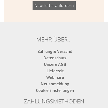
Bitte
Bitte
dieses
dieses
Feld
Feld
nicht
nicht
ausfüllen.
ausfüllen.
MEHR ÜBER...
Zahlung & Versand
Datenschutz
Unsere AGB
Lieferzeit
Webinare
Neuanmeldung
Cookie Einstellungen
ZAHLUNGSMETHODEN