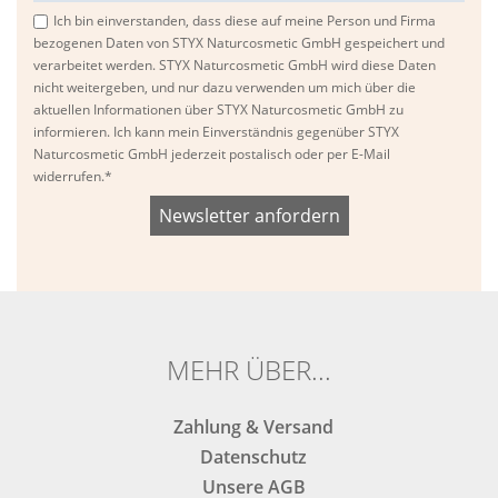
Ich bin einverstanden, dass diese auf meine Person und Firma
bezogenen Daten von STYX Naturcosmetic GmbH gespeichert und
verarbeitet werden. STYX Naturcosmetic GmbH wird diese Daten
nicht weitergeben, und nur dazu verwenden um mich über die
aktuellen Informationen über STYX Naturcosmetic GmbH zu
informieren. Ich kann mein Einverständnis gegenüber STYX
Naturcosmetic GmbH jederzeit postalisch oder per E-Mail
widerrufen.*
Bitte
Bitte
dieses
dieses
Feld
Feld
nicht
nicht
ausfüllen.
ausfüllen.
MEHR ÜBER...
Zahlung & Versand
Datenschutz
Unsere AGB