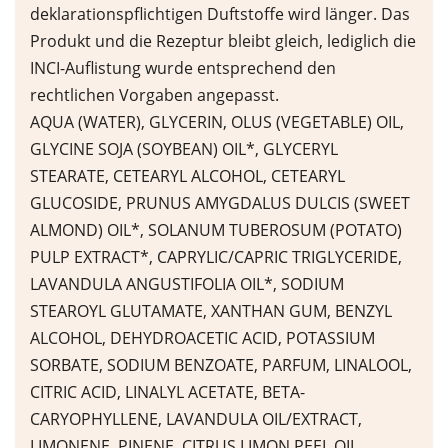
deklarationspflichtigen Duftstoffe wird länger. Das
Produkt und die Rezeptur bleibt gleich, lediglich die
INCI-Auflistung wurde entsprechend den
rechtlichen Vorgaben angepasst.
AQUA (WATER), GLYCERIN, OLUS (VEGETABLE) OIL,
GLYCINE SOJA (SOYBEAN) OIL*, GLYCERYL
STEARATE, CETEARYL ALCOHOL, CETEARYL
GLUCOSIDE, PRUNUS AMYGDALUS DULCIS (SWEET
ALMOND) OIL*, SOLANUM TUBEROSUM (POTATO)
PULP EXTRACT*, CAPRYLIC/CAPRIC TRIGLYCERIDE,
LAVANDULA ANGUSTIFOLIA OIL*, SODIUM
STEAROYL GLUTAMATE, XANTHAN GUM, BENZYL
ALCOHOL, DEHYDROACETIC ACID, POTASSIUM
SORBATE, SODIUM BENZOATE, PARFUM, LINALOOL,
CITRIC ACID, LINALYL ACETATE, BETA-
CARYOPHYLLENE, LAVANDULA OIL/EXTRACT,
LIMONENE, PINENE, CITRUS LIMON PEEL OIL,