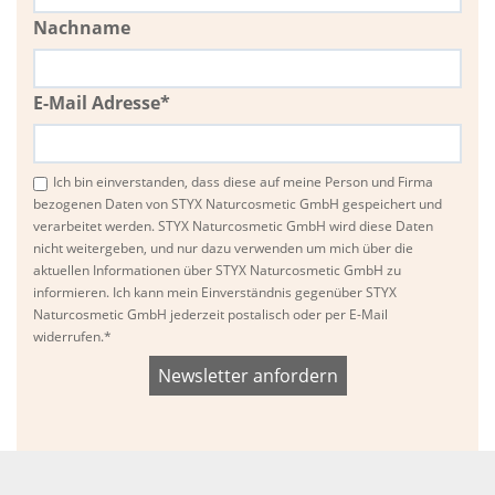
Nachname
E-Mail Adresse*
Ich bin einverstanden, dass diese auf meine Person und Firma
bezogenen Daten von STYX Naturcosmetic GmbH gespeichert und
verarbeitet werden. STYX Naturcosmetic GmbH wird diese Daten
nicht weitergeben, und nur dazu verwenden um mich über die
aktuellen Informationen über STYX Naturcosmetic GmbH zu
informieren. Ich kann mein Einverständnis gegenüber STYX
Naturcosmetic GmbH jederzeit postalisch oder per E-Mail
widerrufen.*
Bitte
Bitte
dieses
dieses
Feld
Feld
nicht
nicht
ausfüllen.
ausfüllen.