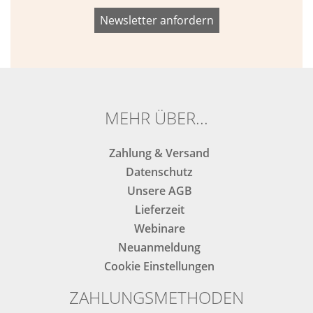
Bitte
Bitte
dieses
dieses
Feld
Feld
nicht
nicht
ausfüllen.
ausfüllen.
MEHR ÜBER...
Zahlung & Versand
Datenschutz
Unsere AGB
Lieferzeit
Webinare
Neuanmeldung
Cookie Einstellungen
ZAHLUNGSMETHODEN