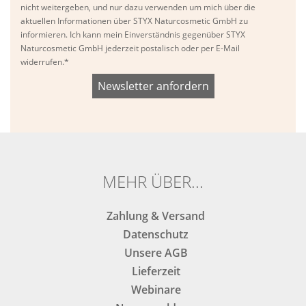
nicht weitergeben, und nur dazu verwenden um mich über die
aktuellen Informationen über STYX Naturcosmetic GmbH zu
informieren. Ich kann mein Einverständnis gegenüber STYX
Naturcosmetic GmbH jederzeit postalisch oder per E-Mail
widerrufen.*
Bitte
Bitte
dieses
dieses
Feld
Feld
nicht
nicht
ausfüllen.
ausfüllen.
MEHR ÜBER...
Zahlung & Versand
Datenschutz
Unsere AGB
Lieferzeit
Webinare