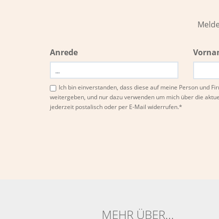
Melde
Anrede
Vorna
Ich bin einverstanden, dass diese auf meine Person und 
weitergeben, und nur dazu verwenden um mich über die aktu
jederzeit postalisch oder per E-Mail widerrufen.*
Bitte
Bitte
dieses
dieses
Feld
Feld
nicht
nicht
ausfüllen.
ausfüllen.
MEHR ÜBER...