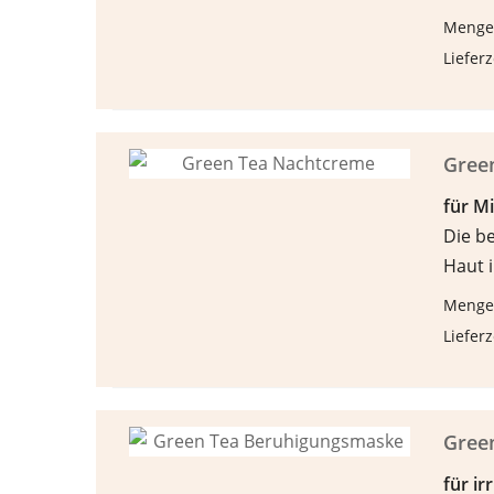
Menge
Lieferz
Gree
f
ü
r M
Die b
Haut i
Menge
Lieferz
Gree
f
ü
r ir