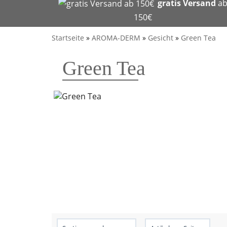
gratis Versand
a
150€
Startseite
»
AROMA-DERM
»
Gesicht
»
Green Tea
Green Tea