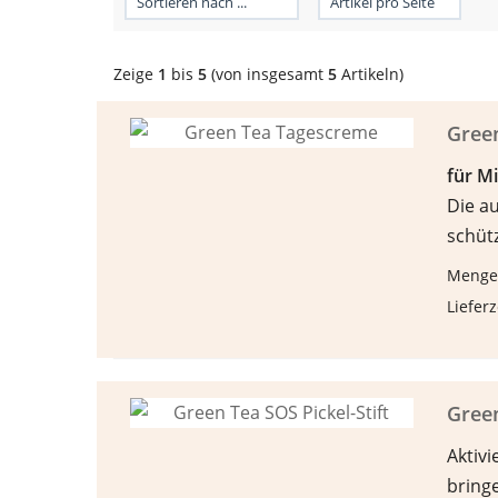
Zeige
1
bis
5
(von insgesamt
5
Artikeln)
Gree
f
ü
r M
Die a
schüt
Menge
Lieferz
Green
Aktivi
bring