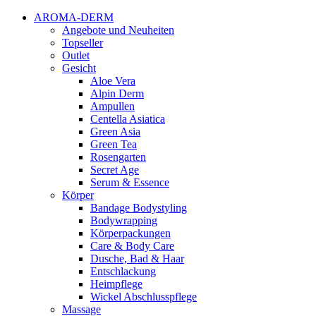
AROMA-DERM
Angebote und Neuheiten
Topseller
Outlet
Gesicht
Aloe Vera
Alpin Derm
Ampullen
Centella Asiatica
Green Asia
Green Tea
Rosengarten
Secret Age
Serum & Essence
Körper
Bandage Bodystyling
Bodywrapping
Körperpackungen
Care & Body Care
Dusche, Bad & Haar
Entschlackung
Heimpflege
Wickel Abschlusspflege
Massage