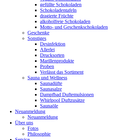
gefüllte Schokoladen
Schokoladentafeln
dragierte Früchte
alkoholfreie Schokoladen
Motto- und Geschenkschokoladen
Geschenke
Sonstiges
Desinfektion
Allerlei
Drucksorten
Marillenprodukte
Proben
Verlässt das Sortiment
Sauna und Wellness
Saunadüfte
Saunasalze
Dampfbad Duftemulsionen
Whirlpool Duftzusätze
Saunaöle
Neuanmeldung
Neuanmeldung
Über uns
Fotos
Philosophie
Service