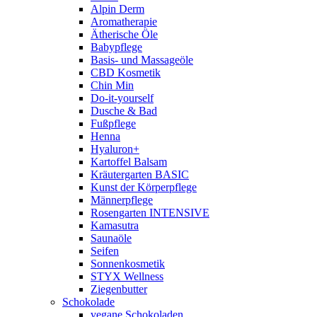
Alpin Derm
Aromatherapie
Ätherische Öle
Babypflege
Basis- und Massageöle
CBD Kosmetik
Chin Min
Do-it-yourself
Dusche & Bad
Fußpflege
Henna
Hyaluron+
Kartoffel Balsam
Kräutergarten BASIC
Kunst der Körperpflege
Männerpflege
Rosengarten INTENSIVE
Kamasutra
Saunaöle
Seifen
Sonnenkosmetik
STYX Wellness
Ziegenbutter
Schokolade
vegane Schokoladen