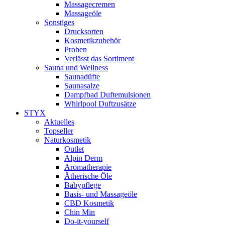
Massagecremen
Massageöle
Sonstiges
Drucksorten
Kosmetikzubehör
Proben
Verlässt das Sortiment
Sauna und Wellness
Saunadüfte
Saunasalze
Dampfbad Duftemulsionen
Whirlpool Duftzusätze
STYX
Aktuelles
Topseller
Naturkosmetik
Outlet
Alpin Derm
Aromatherapie
Ätherische Öle
Babypflege
Basis- und Massageöle
CBD Kosmetik
Chin Min
Do-it-yourself