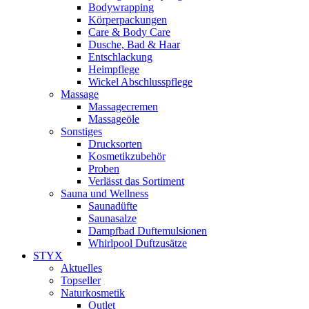
Bodywrapping
Körperpackungen
Care & Body Care
Dusche, Bad & Haar
Entschlackung
Heimpflege
Wickel Abschlusspflege
Massage
Massagecremen
Massageöle
Sonstiges
Drucksorten
Kosmetikzubehör
Proben
Verlässt das Sortiment
Sauna und Wellness
Saunadüfte
Saunasalze
Dampfbad Duftemulsionen
Whirlpool Duftzusätze
STYX
Aktuelles
Topseller
Naturkosmetik
Outlet