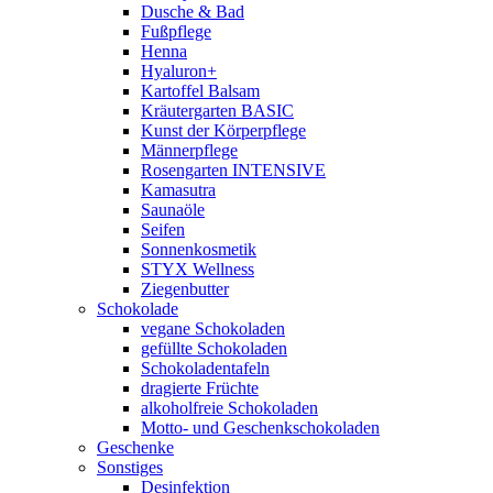
Dusche & Bad
Fußpflege
Henna
Hyaluron+
Kartoffel Balsam
Kräutergarten BASIC
Kunst der Körperpflege
Männerpflege
Rosengarten INTENSIVE
Kamasutra
Saunaöle
Seifen
Sonnenkosmetik
STYX Wellness
Ziegenbutter
Schokolade
vegane Schokoladen
gefüllte Schokoladen
Schokoladentafeln
dragierte Früchte
alkoholfreie Schokoladen
Motto- und Geschenkschokoladen
Geschenke
Sonstiges
Desinfektion