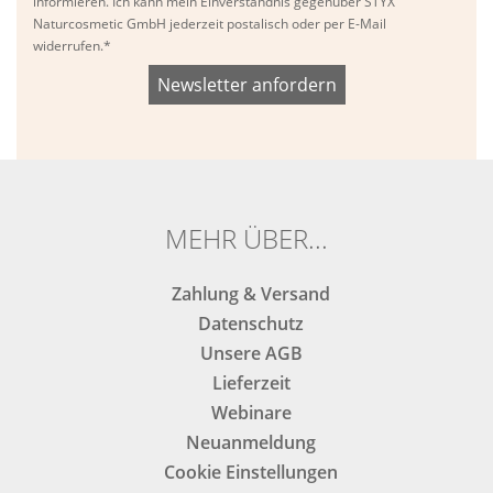
informieren. Ich kann mein Einverständnis gegenüber STYX
Naturcosmetic GmbH jederzeit postalisch oder per E-Mail
widerrufen.*
Bitte
Bitte
dieses
dieses
Feld
Feld
nicht
nicht
ausfüllen.
ausfüllen.
MEHR ÜBER...
Zahlung & Versand
Datenschutz
Unsere AGB
Lieferzeit
Webinare
Neuanmeldung
Cookie Einstellungen