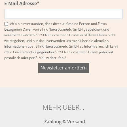
E-Mail Adresse*
Ich bin einverstanden, dass diese auf meine Person und Firma
bezogenen Daten von STYX Naturcosmetic GmbH gespeichert und
verarbeitet werden. STYX Naturcosmetic GmbH wird diese Daten nicht
weitergeben, und nur dazu verwenden um mich über die aktuellen
Informationen über STYX Naturcosmetic GmbH zu informieren. Ich kann
mein Einverständnis gegenüber STYX Naturcosmetic GmbH jederzeit
postalisch oder per E-Mail widerrufen.*
Bitte
Bitte
dieses
dieses
Feld
Feld
nicht
nicht
ausfüllen.
ausfüllen.
MEHR ÜBER...
Zahlung & Versand