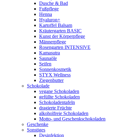
Dusche & Bad
Fußpflege
Henna
Hyaluron+
Kartoffel Balsam
Kräutergarten BASIC
Kunst der Körperpflege
Männerpflege
Rosengarten INTENSIVE
Kamasutra
Saunaöle
Seifen
Sonnenkosmetik
STYX Wellness
Ziegenbutter
Schokolade
vegane Schokoladen
gefüllte Schokoladen
Schokoladentafeln
dragierte Früchte
alkoholfreie Schokoladen
Motto- und Geschenkschokoladen
Geschenke
Sonstiges
Desinfektion