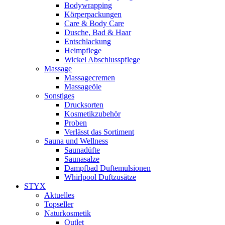
Bodywrapping
Körperpackungen
Care & Body Care
Dusche, Bad & Haar
Entschlackung
Heimpflege
Wickel Abschlusspflege
Massage
Massagecremen
Massageöle
Sonstiges
Drucksorten
Kosmetikzubehör
Proben
Verlässt das Sortiment
Sauna und Wellness
Saunadüfte
Saunasalze
Dampfbad Duftemulsionen
Whirlpool Duftzusätze
STYX
Aktuelles
Topseller
Naturkosmetik
Outlet