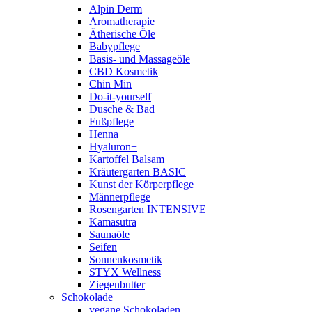
Alpin Derm
Aromatherapie
Ätherische Öle
Babypflege
Basis- und Massageöle
CBD Kosmetik
Chin Min
Do-it-yourself
Dusche & Bad
Fußpflege
Henna
Hyaluron+
Kartoffel Balsam
Kräutergarten BASIC
Kunst der Körperpflege
Männerpflege
Rosengarten INTENSIVE
Kamasutra
Saunaöle
Seifen
Sonnenkosmetik
STYX Wellness
Ziegenbutter
Schokolade
vegane Schokoladen