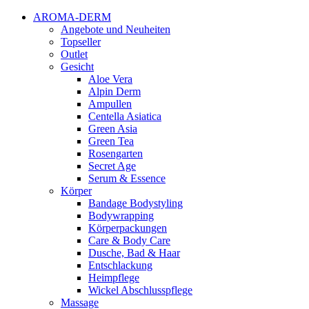
AROMA-DERM
Angebote und Neuheiten
Topseller
Outlet
Gesicht
Aloe Vera
Alpin Derm
Ampullen
Centella Asiatica
Green Asia
Green Tea
Rosengarten
Secret Age
Serum & Essence
Körper
Bandage Bodystyling
Bodywrapping
Körperpackungen
Care & Body Care
Dusche, Bad & Haar
Entschlackung
Heimpflege
Wickel Abschlusspflege
Massage