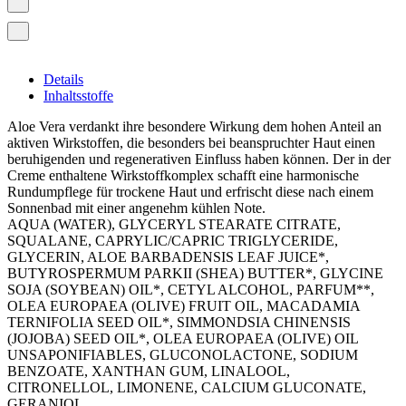
Details
Inhaltsstoffe
Aloe Vera verdankt ihre besondere Wirkung dem hohen Anteil an
aktiven Wirkstoffen, die besonders bei beanspruchter Haut einen
beruhigenden und regenerativen Einfluss haben können. Der in der
Creme enthaltene Wirkstoffkomplex schafft eine harmonische
Rundumpflege für trockene Haut und erfrischt diese nach einem
Sonnenbad mit einer angenehm kühlen Note.
AQUA (WATER), GLYCERYL STEARATE CITRATE,
SQUALANE, CAPRYLIC/CAPRIC TRIGLYCERIDE,
GLYCERIN, ALOE BARBADENSIS LEAF JUICE*,
BUTYROSPERMUM PARKII (SHEA) BUTTER*, GLYCINE
SOJA (SOYBEAN) OIL*, CETYL ALCOHOL, PARFUM**,
OLEA EUROPAEA (OLIVE) FRUIT OIL, MACADAMIA
TERNIFOLIA SEED OIL*, SIMMONDSIA CHINENSIS
(JOJOBA) SEED OIL*, OLEA EUROPAEA (OLIVE) OIL
UNSAPONIFIABLES, GLUCONOLACTONE, SODIUM
BENZOATE, XANTHAN GUM, LINALOOL,
CITRONELLOL, LIMONENE, CALCIUM GLUCONATE,
GERANIOL