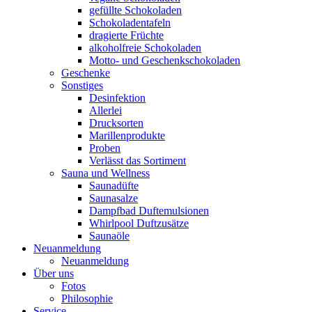
gefüllte Schokoladen
Schokoladentafeln
dragierte Früchte
alkoholfreie Schokoladen
Motto- und Geschenkschokoladen
Geschenke
Sonstiges
Desinfektion
Allerlei
Drucksorten
Marillenprodukte
Proben
Verlässt das Sortiment
Sauna und Wellness
Saunadüfte
Saunasalze
Dampfbad Duftemulsionen
Whirlpool Duftzusätze
Saunaöle
Neuanmeldung
Neuanmeldung
Über uns
Fotos
Philosophie
Service