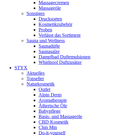
Massagecremen
Massageöle
Sonstiges
Drucksorten
Kosmetikzubehör
Proben
Verlässt das Sortiment
Sauna und Wellness
Saunadüfte
Saunasalze
Dampfbad Duftemulsionen
Whirlpool Duftzusätze
STYX
Aktuelles
Topseller
Naturkosmetik
Outlet
Alpin Derm
Aromatherapie
Ätherische Öle
Babypflege
Basis- und Massageöle
CBD Kosmetik
Chin Min
Do-it-yourself