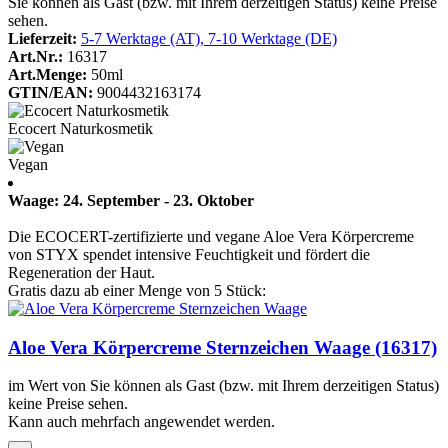
Sie können als Gast (bzw. mit Ihrem derzeitigen Status) keine Preise
sehen.
Lieferzeit:
5-7 Werktage (AT), 7-10 Werktage (DE)
Art.Nr.:
16317
Art.Menge:
50ml
GTIN/EAN:
9004432163174
Ecocert Naturkosmetik
Vegan
Waage: 24. September - 23. Oktober
Die ECOCERT-zertifizierte und vegane Aloe Vera Körpercreme
von STYX spendet intensive Feuchtigkeit und fördert die
Regeneration der Haut.
Gratis dazu ab einer Menge von 5 Stück:
Aloe Vera Körpercreme Sternzeichen Waage (16317)
im Wert von
Sie können als Gast (bzw. mit Ihrem derzeitigen Status)
keine Preise sehen.
Kann auch mehrfach angewendet werden.