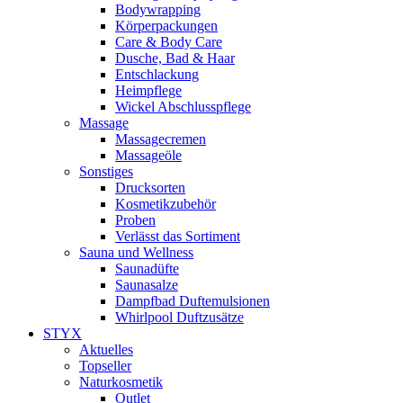
Bodywrapping
Körperpackungen
Care & Body Care
Dusche, Bad & Haar
Entschlackung
Heimpflege
Wickel Abschlusspflege
Massage
Massagecremen
Massageöle
Sonstiges
Drucksorten
Kosmetikzubehör
Proben
Verlässt das Sortiment
Sauna und Wellness
Saunadüfte
Saunasalze
Dampfbad Duftemulsionen
Whirlpool Duftzusätze
STYX
Aktuelles
Topseller
Naturkosmetik
Outlet