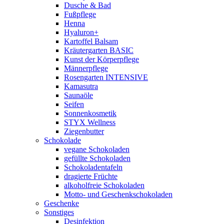
Dusche & Bad
Fußpflege
Henna
Hyaluron+
Kartoffel Balsam
Kräutergarten BASIC
Kunst der Körperpflege
Männerpflege
Rosengarten INTENSIVE
Kamasutra
Saunaöle
Seifen
Sonnenkosmetik
STYX Wellness
Ziegenbutter
Schokolade
vegane Schokoladen
gefüllte Schokoladen
Schokoladentafeln
dragierte Früchte
alkoholfreie Schokoladen
Motto- und Geschenkschokoladen
Geschenke
Sonstiges
Desinfektion