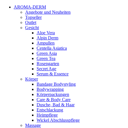
AROMA-DERM
Angebote und Neuheiten
Topseller
Outlet
Gesicht
Aloe Vera
Alpin Derm
Ampullen
Centella Asiatica
Green Asia
Green Tea
Rosengarten
Secret Age
Serum & Essence
Körper
Bandage Bodystyling
Bodywrapping
Körperpackungen
Care & Body Care
Dusche, Bad & Haar
Entschlackung
Heimpflege
Wickel Abschlusspflege
Massage