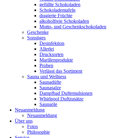
gefüllte Schokoladen
Schokoladentafeln
dragierte Früchte
alkoholfreie Schokoladen
Motto- und Geschenkschokoladen
Geschenke
Sonstiges
Desinfektion
Allerlei
Drucksorten
Marillenprodukte
Proben
Verlässt das Sortiment
Sauna und Wellness
Saunadüfte
Saunasalze
Dampfbad Duftemulsionen
Whirlpool Duftzusätze
Saunaöle
Neuanmeldung
Neuanmeldung
Über uns
Fotos
Philosophie
Service