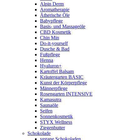
Alpin Derm
Aromatherapie
Ätherische Öle
Babypflege
Basis- und Massageöle
CBD Kosmetik
Chin Min
Do-it-yourself
Dusche & Bad
Fußpflege
Henna
Hyaluron+
Kartoffel Balsam
Kräutergarten BASIC
Kunst der Körperpflege
Männerpflege
Rosengarten INTENSIVE
Kamasutra
Saunaöle
Seifen
Sonnenkosmetik
STYX Wellness
Ziegenbutter
Schokolade
vegane Schokoladen