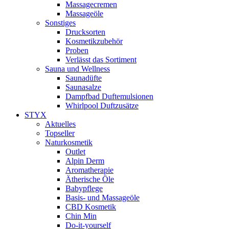
Massagecremen
Massageöle
Sonstiges
Drucksorten
Kosmetikzubehör
Proben
Verlässt das Sortiment
Sauna und Wellness
Saunadüfte
Saunasalze
Dampfbad Duftemulsionen
Whirlpool Duftzusätze
STYX
Aktuelles
Topseller
Naturkosmetik
Outlet
Alpin Derm
Aromatherapie
Ätherische Öle
Babypflege
Basis- und Massageöle
CBD Kosmetik
Chin Min
Do-it-yourself