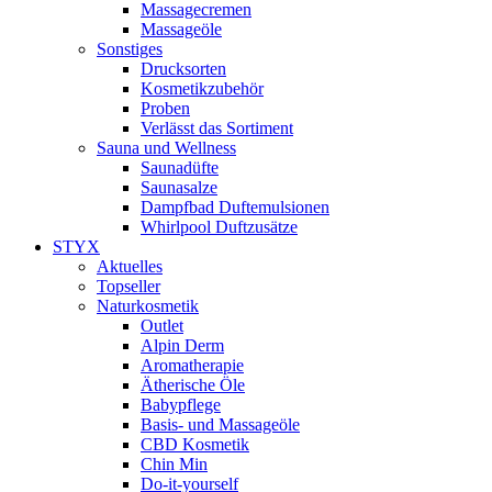
Massagecremen
Massageöle
Sonstiges
Drucksorten
Kosmetikzubehör
Proben
Verlässt das Sortiment
Sauna und Wellness
Saunadüfte
Saunasalze
Dampfbad Duftemulsionen
Whirlpool Duftzusätze
STYX
Aktuelles
Topseller
Naturkosmetik
Outlet
Alpin Derm
Aromatherapie
Ätherische Öle
Babypflege
Basis- und Massageöle
CBD Kosmetik
Chin Min
Do-it-yourself