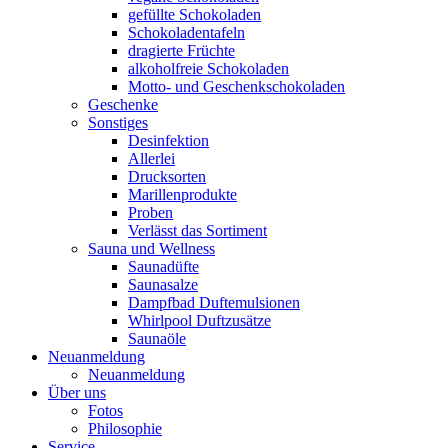
gefüllte Schokoladen
Schokoladentafeln
dragierte Früchte
alkoholfreie Schokoladen
Motto- und Geschenkschokoladen
Geschenke
Sonstiges
Desinfektion
Allerlei
Drucksorten
Marillenprodukte
Proben
Verlässt das Sortiment
Sauna und Wellness
Saunadüfte
Saunasalze
Dampfbad Duftemulsionen
Whirlpool Duftzusätze
Saunaöle
Neuanmeldung
Neuanmeldung
Über uns
Fotos
Philosophie
Service