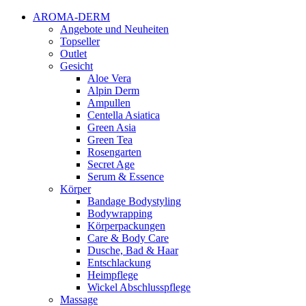
AROMA-DERM
Angebote und Neuheiten
Topseller
Outlet
Gesicht
Aloe Vera
Alpin Derm
Ampullen
Centella Asiatica
Green Asia
Green Tea
Rosengarten
Secret Age
Serum & Essence
Körper
Bandage Bodystyling
Bodywrapping
Körperpackungen
Care & Body Care
Dusche, Bad & Haar
Entschlackung
Heimpflege
Wickel Abschlusspflege
Massage