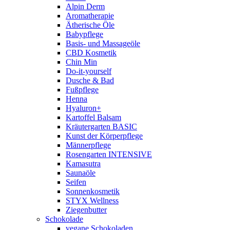
Alpin Derm
Aromatherapie
Ätherische Öle
Babypflege
Basis- und Massageöle
CBD Kosmetik
Chin Min
Do-it-yourself
Dusche & Bad
Fußpflege
Henna
Hyaluron+
Kartoffel Balsam
Kräutergarten BASIC
Kunst der Körperpflege
Männerpflege
Rosengarten INTENSIVE
Kamasutra
Saunaöle
Seifen
Sonnenkosmetik
STYX Wellness
Ziegenbutter
Schokolade
vegane Schokoladen