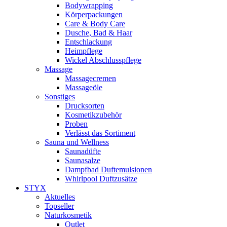
Bodywrapping
Körperpackungen
Care & Body Care
Dusche, Bad & Haar
Entschlackung
Heimpflege
Wickel Abschlusspflege
Massage
Massagecremen
Massageöle
Sonstiges
Drucksorten
Kosmetikzubehör
Proben
Verlässt das Sortiment
Sauna und Wellness
Saunadüfte
Saunasalze
Dampfbad Duftemulsionen
Whirlpool Duftzusätze
STYX
Aktuelles
Topseller
Naturkosmetik
Outlet