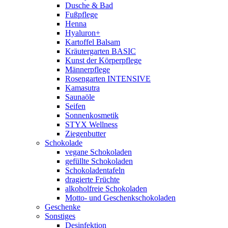
Dusche & Bad
Fußpflege
Henna
Hyaluron+
Kartoffel Balsam
Kräutergarten BASIC
Kunst der Körperpflege
Männerpflege
Rosengarten INTENSIVE
Kamasutra
Saunaöle
Seifen
Sonnenkosmetik
STYX Wellness
Ziegenbutter
Schokolade
vegane Schokoladen
gefüllte Schokoladen
Schokoladentafeln
dragierte Früchte
alkoholfreie Schokoladen
Motto- und Geschenkschokoladen
Geschenke
Sonstiges
Desinfektion