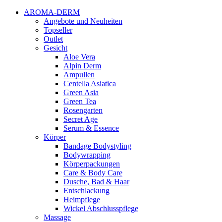
AROMA-DERM
Angebote und Neuheiten
Topseller
Outlet
Gesicht
Aloe Vera
Alpin Derm
Ampullen
Centella Asiatica
Green Asia
Green Tea
Rosengarten
Secret Age
Serum & Essence
Körper
Bandage Bodystyling
Bodywrapping
Körperpackungen
Care & Body Care
Dusche, Bad & Haar
Entschlackung
Heimpflege
Wickel Abschlusspflege
Massage