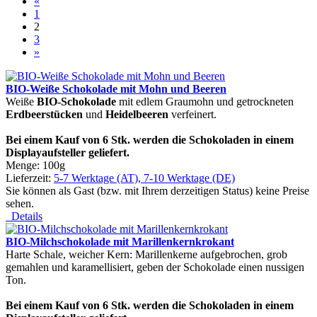
«
1
2
3
»
BIO-Weiße Schokolade mit Mohn und Beeren
Weiße
BIO-Schokolade
mit edlem Graumohn und getrockneten
Erdbeerst
ü
cken
und
Heidelbeeren
verfeinert.
Bei einem Kauf von 6 Stk. werden die Schokoladen in einem
Displayaufsteller geliefert.
Menge: 100g
Lieferzeit:
5-7 Werktage (AT), 7-10 Werktage (DE)
Sie können als Gast (bzw. mit Ihrem derzeitigen Status) keine Preise
sehen.
Details
BIO-Milchschokolade mit Marillenkernkrokant
Harte Schale, weicher Kern: Marillenkerne aufgebrochen, grob
gemahlen und karamellisiert, geben der Schokolade einen nussigen
Ton.
Bei einem Kauf von 6 Stk. werden die Schokoladen in einem