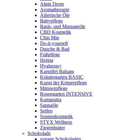
Alpin Derm
Aromatherapie
Ätherische Öle
Babypflege
Basis- und Massageöle
CBD Kosmetik
Chin Min
Do-it-yourself
Dusche & Bad
Fußpflege
Henna
Hyaluron+
Kartoffel Balsam
Kräutergarten BASIC
Kunst der Körperpflege
Männerpflege
Rosengarten INTENSIVE
Kamasutra
Saunaöle
Seifen
Sonnenkosmetik
STYX Wellness
Ziegenbutter
Schokolade
vegane Schokoladen