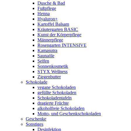
Dusche & Bad
Fußpflege
Henna
Hyaluron+
Kartoffel Balsam
Kräutergarten BASIC
Kunst der Körperpflege
Männerpflege
Rosengarten INTENSIVE
Kamasutra
Saunaöle
Seifen
Sonnenkosmetik
STYX Wellness
Ziegenbutter
Schokolade
vegane Schokoladen
gefüllte Schokoladen
Schokoladentafeln
dragierte Früchte
alkoholfreie Schokoladen
Motto- und Geschenkschokoladen
Geschenke
Sonstiges
Desinfektion