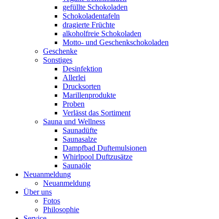
gefüllte Schokoladen
Schokoladentafeln
dragierte Früchte
alkoholfreie Schokoladen
Motto- und Geschenkschokoladen
Geschenke
Sonstiges
Desinfektion
Allerlei
Drucksorten
Marillenprodukte
Proben
Verlässt das Sortiment
Sauna und Wellness
Saunadüfte
Saunasalze
Dampfbad Duftemulsionen
Whirlpool Duftzusätze
Saunaöle
Neuanmeldung
Neuanmeldung
Über uns
Fotos
Philosophie
Service