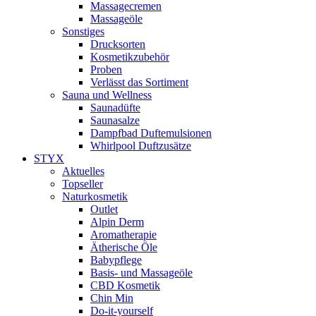
Massagecremen
Massageöle
Sonstiges
Drucksorten
Kosmetikzubehör
Proben
Verlässt das Sortiment
Sauna und Wellness
Saunadüfte
Saunasalze
Dampfbad Duftemulsionen
Whirlpool Duftzusätze
STYX
Aktuelles
Topseller
Naturkosmetik
Outlet
Alpin Derm
Aromatherapie
Ätherische Öle
Babypflege
Basis- und Massageöle
CBD Kosmetik
Chin Min
Do-it-yourself