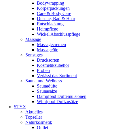
Bodywrapping
Körperpackungen
Care & Body Care
Dusche, Bad & Haar
Entschlackung
Heimpflege
Wickel Abschlusspflege
Massage
Massagecremen
Massageöle
Sonstiges
Drucksorten
Kosmetikzubehör
Proben
Verlässt das Sortiment
Sauna und Wellness
Saunadüfte
Saunasalze
Dampfbad Duftemulsionen
Whirlpool Duftzusätze
STYX
Aktuelles
Topseller
Naturkosmetik
Outlet