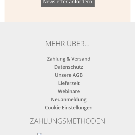
dieses
dieses
Feld
Feld
nicht
nicht
ausfüllen.
ausfüllen.
MEHR ÜBER...
Zahlung & Versand
Datenschutz
Unsere AGB
Lieferzeit
Webinare
Neuanmeldung
Cookie Einstellungen
ZAHLUNGSMETHODEN