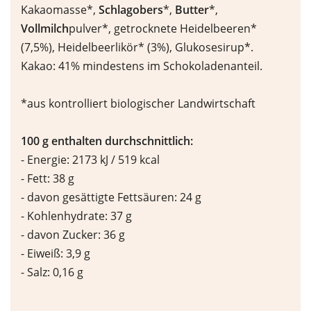
Kakaomasse*,
Schlagobers
*,
Butter
*,
Vollmilch
pulver*, getrocknete Heidelbeeren*
(7,5%), Heidelbeerlikör* (3%), Glukosesirup*.
Kakao: 41% mindestens im Schokoladenanteil.
*aus kontrolliert biologischer Landwirtschaft
100 g enthalten durchschnittlich:
- Energie: 2173 kJ / 519 kcal
- Fett: 38 g
- davon gesättigte Fettsäuren: 24 g
- Kohlenhydrate: 37 g
- davon Zucker: 36 g
- Eiweiß: 3,9 g
- Salz: 0,16 g