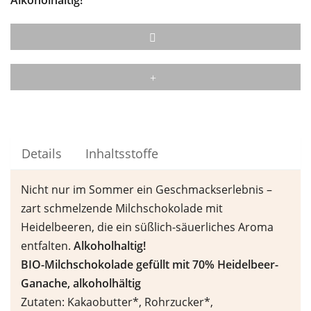
Details
Inhaltsstoffe
Nicht nur im Sommer ein Geschmackserlebnis –
zart schmelzende Milchschokolade mit
Heidelbeeren, die ein süßlich-säuerliches Aroma
entfalten.
Alkoholhaltig!
BIO-Milchschokolade gef
ü
llt mit 70% Heidelbeer-
Ganache, alkoholh
ä
ltig
Zutaten: Kakaobutter*, Rohrzucker*,