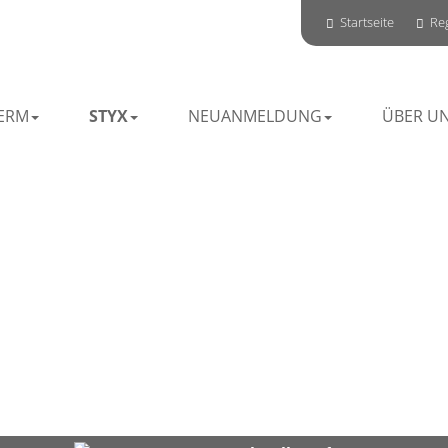
Startseite
Reg
ERM
STYX
NEUANMELDUNG
ÜBER U