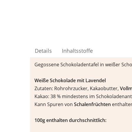
Details
Inhaltsstoffe
Gegossene Schokoladentafel in weißer Schoko
Wei
ß
e Schokolade mit Lavendel
Zutaten: Rohrohrzucker, Kakaobutter,
Vollm
Kakao: 38 % mindestens im Schokoladenant
Kann Spuren von
Schalenfr
ü
chten
enthalte
100g enthalten durchschnittlich: