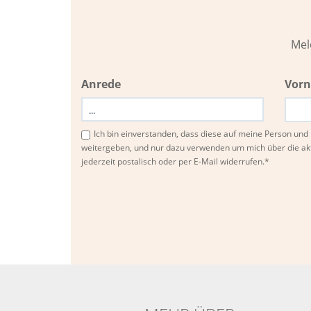
Mel
Anrede
Vor
Ich bin einverstanden, dass diese auf meine Person u
weitergeben, und nur dazu verwenden um mich über die ak
jederzeit postalisch oder per E-Mail widerrufen.*
Bitte
Bitte
dieses
dieses
Feld
Feld
nicht
nicht
ausfüllen.
ausfüllen.