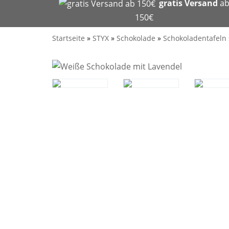
gratis Versand
a
150€
Startseite
»
STYX
»
Schokolade
»
Schokoladentafeln