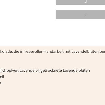
lade, die in liebevoller Handarbeit mit Lavendelblüten bes
ilch
pulver, Lavendelöl, getrocknete Lavendelblüten
eil
n.