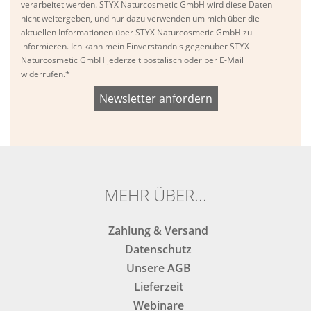
verarbeitet werden. STYX Naturcosmetic GmbH wird diese Daten
nicht weitergeben, und nur dazu verwenden um mich über die
aktuellen Informationen über STYX Naturcosmetic GmbH zu
informieren. Ich kann mein Einverständnis gegenüber STYX
Naturcosmetic GmbH jederzeit postalisch oder per E-Mail
widerrufen.*
Bitte
Bitte
dieses
dieses
Feld
Feld
nicht
nicht
ausfüllen.
ausfüllen.
MEHR ÜBER...
Zahlung & Versand
Datenschutz
Unsere AGB
Lieferzeit
Webinare