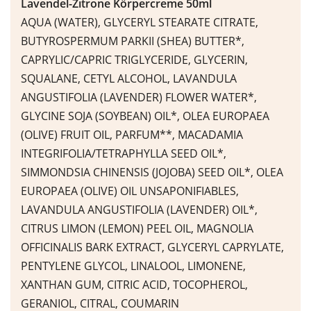
Lavendel-Zitrone K
ö
rpercreme 50ml
AQUA (WATER), GLYCERYL STEARATE CITRATE,
BUTYROSPERMUM PARKII (SHEA) BUTTER*,
CAPRYLIC/CAPRIC TRIGLYCERIDE, GLYCERIN,
SQUALANE, CETYL ALCOHOL, LAVANDULA
ANGUSTIFOLIA (LAVENDER) FLOWER WATER*,
GLYCINE SOJA (SOYBEAN) OIL*, OLEA EUROPAEA
(OLIVE) FRUIT OIL, PARFUM**, MACADAMIA
INTEGRIFOLIA/TETRAPHYLLA SEED OIL*,
SIMMONDSIA CHINENSIS (JOJOBA) SEED OIL*, OLEA
EUROPAEA (OLIVE) OIL UNSAPONIFIABLES,
LAVANDULA ANGUSTIFOLIA (LAVENDER) OIL*,
CITRUS LIMON (LEMON) PEEL OIL, MAGNOLIA
OFFICINALIS BARK EXTRACT, GLYCERYL CAPRYLATE,
PENTYLENE GLYCOL, LINALOOL, LIMONENE,
XANTHAN GUM, CITRIC ACID, TOCOPHEROL,
GERANIOL, CITRAL, COUMARIN