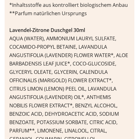
*Inhaltsstoffe aus kontrolliert biologischem Anbau
**Parfum natürlichen Ursprungs
Lavendel-Zitrone Duschgel 30ml
AQUA (WATER), AMMONIUM LAURYL SULFATE,
COCAMIDO-PROPYL BETAINE, LAVANDULA
ANGUSTIFOLIA (LAVENDER) FLOWER WATER*, ALOE
BARBADENSIS LEAF JUICE*, COCO-GLUCOSIDE,
GLYCERYL OLEATE, GLYCERIN, CALENDULA
OFFICINALIS (MARIGOLD) FLOWER EXTRACT*,
CITRUS LIMON (LEMON) PEEL OIL, LAVANDULA
ANGUSTIFOLIA (LAVENDER) OIL*, ANTHEMIS
NOBILIS FLOWER EXTRACT*, BENZYL ALCOHOL,
BENZOIC ACID, DEHYDROACETIC ACID, SODIUM
BENZOATE, POTASSIUM SORBATE, CITRIC ACID,
PARFUM**, LIMONENE, LINALOOL, CITRAL,
GERANIOL, COUMARIN, CITRONELLOL