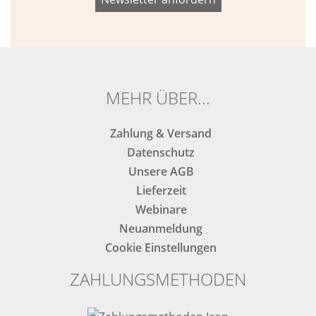
dieses
dieses
Feld
Feld
nicht
nicht
ausfüllen.
ausfüllen.
MEHR ÜBER...
Zahlung & Versand
Datenschutz
Unsere AGB
Lieferzeit
Webinare
Neuanmeldung
Cookie Einstellungen
ZAHLUNGSMETHODEN