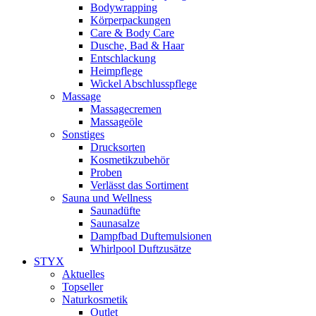
Bodywrapping
Körperpackungen
Care & Body Care
Dusche, Bad & Haar
Entschlackung
Heimpflege
Wickel Abschlusspflege
Massage
Massagecremen
Massageöle
Sonstiges
Drucksorten
Kosmetikzubehör
Proben
Verlässt das Sortiment
Sauna und Wellness
Saunadüfte
Saunasalze
Dampfbad Duftemulsionen
Whirlpool Duftzusätze
STYX
Aktuelles
Topseller
Naturkosmetik
Outlet