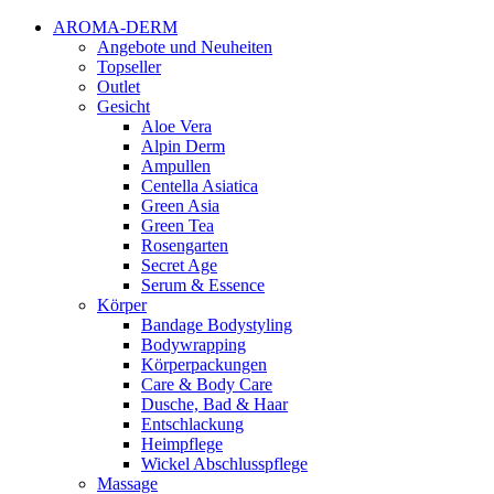
AROMA-DERM
Angebote und Neuheiten
Topseller
Outlet
Gesicht
Aloe Vera
Alpin Derm
Ampullen
Centella Asiatica
Green Asia
Green Tea
Rosengarten
Secret Age
Serum & Essence
Körper
Bandage Bodystyling
Bodywrapping
Körperpackungen
Care & Body Care
Dusche, Bad & Haar
Entschlackung
Heimpflege
Wickel Abschlusspflege
Massage