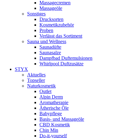
Massagecremen
Massageöle
Sonstiges
Drucksorten
Kosmetikzubehör
Proben
Verlässt das Sortiment
Sauna und Wellness
Saunadüfte
Saunasalze
Dampfbad Duftemulsionen
Whirlpool Duftzusätze
STYX
Aktuelles
Topseller
Naturkosmetik
Outlet
Alpin Derm
Aromatherapie
Ätherische Öle
Babypflege
Basis- und Massageöle
CBD Kosmetik
Chin Min
Do-it-yourself