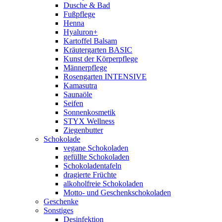
Dusche & Bad
Fußpflege
Henna
Hyaluron+
Kartoffel Balsam
Kräutergarten BASIC
Kunst der Körperpflege
Männerpflege
Rosengarten INTENSIVE
Kamasutra
Saunaöle
Seifen
Sonnenkosmetik
STYX Wellness
Ziegenbutter
Schokolade
vegane Schokoladen
gefüllte Schokoladen
Schokoladentafeln
dragierte Früchte
alkoholfreie Schokoladen
Motto- und Geschenkschokoladen
Geschenke
Sonstiges
Desinfektion