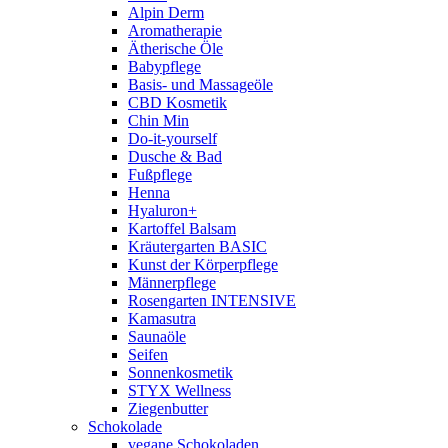
Alpin Derm
Aromatherapie
Ätherische Öle
Babypflege
Basis- und Massageöle
CBD Kosmetik
Chin Min
Do-it-yourself
Dusche & Bad
Fußpflege
Henna
Hyaluron+
Kartoffel Balsam
Kräutergarten BASIC
Kunst der Körperpflege
Männerpflege
Rosengarten INTENSIVE
Kamasutra
Saunaöle
Seifen
Sonnenkosmetik
STYX Wellness
Ziegenbutter
Schokolade
vegane Schokoladen