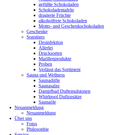
gefüllte Schokoladen
Schokoladentafeln
dragierte Früchte
alkoholfreie Schokoladen
Motto- und Geschenkschokoladen
Geschenke
Sonstiges
Desinfektion
Allerlei
Drucksorten
Marillenprodukte
Proben
Verlässt das Sortiment
Sauna und Wellness
Saunadüfte
Saunasalze
Dampfbad Duftemulsionen
Whirlpool Duftzusätze
Saunaöle
Neuanmeldung
Neuanmeldung
Über uns
Fotos
Philosophie
Service